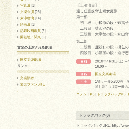
【上演演目】
写真展
[1]
通し狂言妹背山婦女庭訓
文楽公演
[28]
第一部
素浄瑠璃
[14]
初 段 小松原の段・蝦夷子
絵画展
[1]
二段目 猿沢池の段
記録映画鑑賞
[5]
三段目 太宰館の段・妹山背
開催地：関東
[3]
第二部
二段目 鹿殺しの段・掛乞の
文楽の上演される劇場
四段目 杉酒屋の段・道行恋
国立文楽劇場
2010年4月3日(土) 
リンク
16:00～
国立文楽劇場
文楽演者
1等：一般5,800円・
文楽ファンSITE
通し割引：1等一般のみ
.
コメント(0)
|
トラックバック(0)
|
トラックバック(0)
トラックバックURL: http://www.arc.r