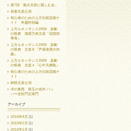
第7回「義太夫節に親しむ会」
初春文楽公演
初心者のための上方伝統芸能ナ
イト 年越特別編
上方ルネッサンス2009 楽劇
の祭典 酒屋万来文楽『花競四
季寿』
上方ルネッサンス2009 楽劇
の祭典 文楽Ｂ『芦屋道満大内
鑑』
上方ルネッサンス2009 楽劇
の祭典 文楽Ａ『心中天網島』
初心者のための上方伝統芸能ナ
イト
錦秋文楽公演
洋の東西、珠玉の名作 バッ
ハ〜近松門左衛門
アーカイブ
2010年4月
[1]
2010年2月
[1]
2010年1月
[1]