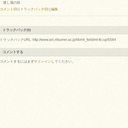
渡し場の段
コメント(0)
|
トラックバック(0)
|
編集
トラックバック(0)
トラックバックURL: http://www.arc.ritsumei.ac.jp/lib/mt_field/mt-tb.cgi/5584
コメントする
コメントするにはまず
サインイン
してください。