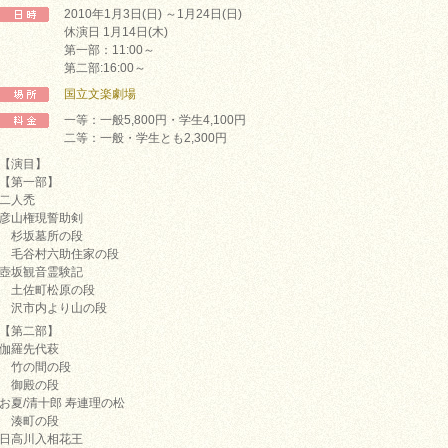
2010年1月3日(日) ～1月24日(日)
休演日 1月14日(木)
第一部：11:00～
第二部:16:00～
国立文楽劇場
一等：一般5,800円・学生4,100円
二等：一般・学生とも2,300円
【演目】
【第一部】
二人禿
彦山権現誓助剣
杉坂墓所の段
毛谷村六助住家の段
壺坂観音霊験記
土佐町松原の段
沢市内より山の段
【第二部】
伽羅先代萩
竹の間の段
御殿の段
お夏/清十郎 寿連理の松
湊町の段
日高川入相花王