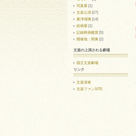
写真展
[1]
文楽公演
[27]
素浄瑠璃
[14]
絵画展
[1]
記録映画鑑賞
[5]
開催地：関東
[2]
文楽の上演される劇場
国立文楽劇場
リンク
文楽演者
文楽ファンSITE
.