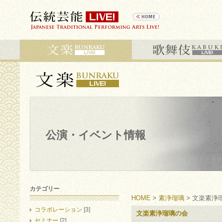
公演・イベント情報
カテゴリー
HOME
>
素浄瑠璃
> 文楽素浄
コラボレーション
[3]
文楽素浄瑠璃の会
セミナー
[2]