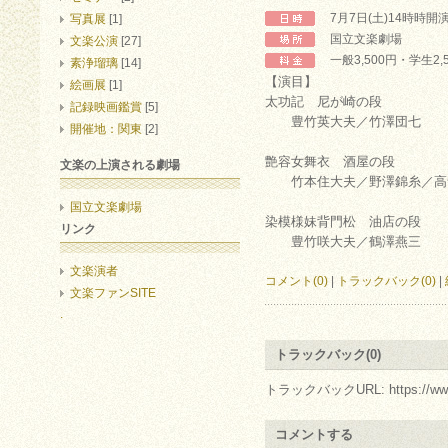
7月7日(土)14時時開
写真展
[1]
国立文楽劇場
文楽公演
[27]
一般3,500円・学生2,
素浄瑠璃
[14]
【演目】
絵画展
[1]
太功記 尼が崎の段
記録映画鑑賞
[5]
豊竹英大夫／竹澤団七
開催地：関東
[2]
艶容女舞衣 酒屋の段
文楽の上演される劇場
竹本住大夫／野澤錦糸／高
国立文楽劇場
染模様妹背門松 油店の段
リンク
豊竹咲大夫／鶴澤燕三
文楽演者
コメント(0)
|
トラックバック(0)
|
文楽ファンSITE
.
トラックバック(0)
トラックバックURL: https://www.arc.
コメントする