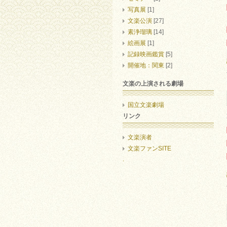
写真展
[1]
文楽公演
[27]
素浄瑠璃
[14]
絵画展
[1]
記録映画鑑賞
[5]
開催地：関東
[2]
文楽の上演される劇場
国立文楽劇場
リンク
文楽演者
文楽ファンSITE
.