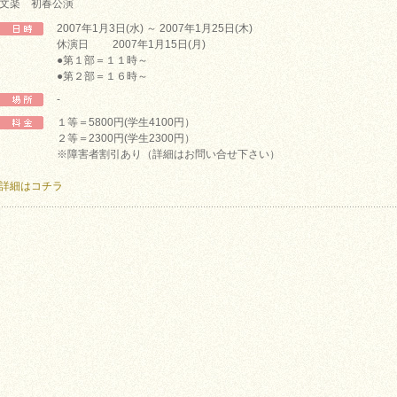
文楽 初春公演
2007年1月3日(水) ～ 2007年1月25日(木)
休演日 2007年1月15日(月)
●第１部＝１１時～
●第２部＝１６時～
-
１等＝5800円(学生4100円）
２等＝2300円(学生2300円）
※障害者割引あり（詳細はお問い合せ下さい）
詳細はコチラ