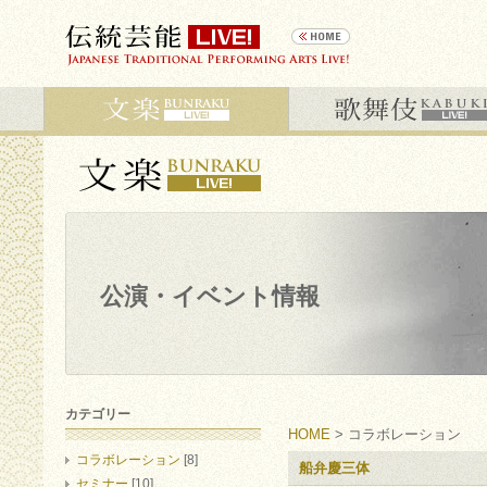
公演・イベント情報
カテゴリー
HOME
> コラボレーション
コラボレーション
[8]
船弁慶三体
セミナー
[10]