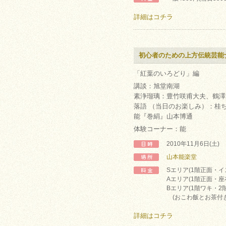
詳細はコチラ
初心者のための上方伝統芸能
「紅葉のいろどり」編
講談：旭堂南湖
素浄瑠璃：豊竹咲甫大夫、鶴澤
落語 （当日のお楽しみ）：桂
能『巻絹』山本博通
体験コーナー：能
2010年11月6日(土)
山本能楽堂
Sエリア(1階正面・イス
Aエリア(1階正面・座布
Bエリア(1階ワキ・2階
(おこわ飯とお茶付き
詳細はコチラ