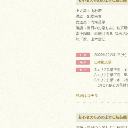
初心者のための上方伝統芸能
上方舞：山村若
講談：旭堂南青
女道楽：内海英華
落語（当日のお楽しみ）桂宗助
素浄瑠璃『本朝廿四孝 -狐火の
能『翁』山本章弘
2009年12月31日(土
山本能楽堂
Sエリア(1階正面・イス
Aエリア(1階正面・座布
Bエリア(1階ワキ・2階)
(おこわ飯とお茶付き
詳細はコチラ
初心者のための上方伝統芸能
落語（当日のお楽しみ）桂吉坊