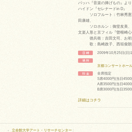
バッハ『音楽の捧げもの』より
ハイドン『セレナードin D』
ソロフルート：竹林秀憲、
田康雄、
ソロホルン：御堂友美、ソ
文楽人形と京フィル『曽根崎心
徳兵衛：吉田文司、お初
歌：島崎政子、西垣俊朗
2009年10月25日(日
京都コンサートホー
全席指定
S席4000円(当日450
A席3500円(当日4000
B席3000円(当日3500
詳細はコチラ
立命館大学アート・リサーチセンター
|