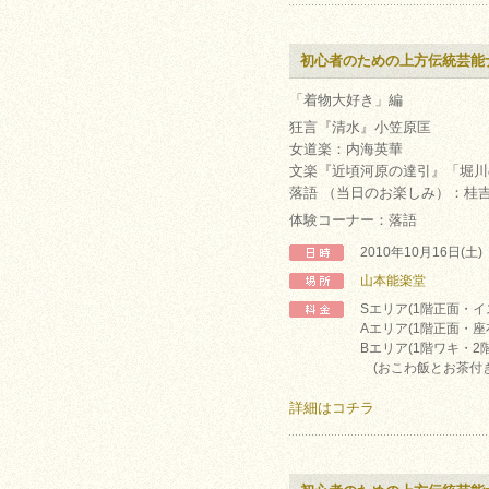
初心者のための上方伝統芸能
「着物大好き」編
狂言『清水』小笠原匡
女道楽：内海英華
文楽『近頃河原の達引』「堀川
落語 （当日のお楽しみ）：桂
体験コーナー：落語
2010年10月16日(土
山本能楽堂
Sエリア(1階正面・イス
Aエリア(1階正面・座布
Bエリア(1階ワキ・2階
(おこわ飯とお茶付き
詳細はコチラ