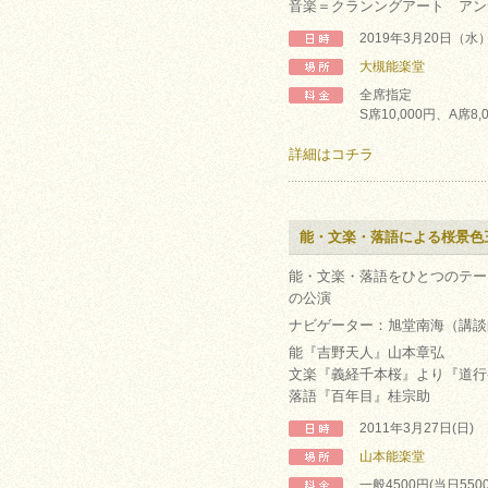
音楽＝クランングアート アン
2019年3月20日（水
大槻能楽堂
全席指定
S席10,000円、A席8,
詳細はコチラ
能・文楽・落語による桜景色
能・文楽・落語をひとつのテー
の公演
ナビゲーター：旭堂南海（講談
能『吉野天人』山本章弘
文楽『義経千本桜』より『道行
落語『百年目』桂宗助
2011年3月27日(日)
山本能楽堂
一般4500円(当日550