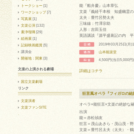
能『船弁慶』山本章弘
トークショー
[1]
文楽『義経千本桜 知盛幽霊の
ワークショップ
[7]
太夫：豊竹呂勢太夫
写真展
[1]
三味線：竹澤宗助
文楽公演
[132]
人形：吉田玉佳
素浄瑠璃
[29]
英語講談『源平盛衰記の内 平
絵画展
[1]
2019年03月25日(月)
記録映画鑑賞
[5]
講演会
山本能楽堂
開催地：関東
[3]
4,500円(当日5,000
文楽の上演される劇場
詳細はコチラ
国立文楽劇場
リンク
狂言風オペラ『フィガロの結
文楽演者
オペラ×能狂言×文楽の絶妙な
文楽ファンSITE
出演
.
能＝赤松禎友
狂言＝茂山あきら・茂山茂・野
文楽＝豊竹呂太夫（太夫）・鶴