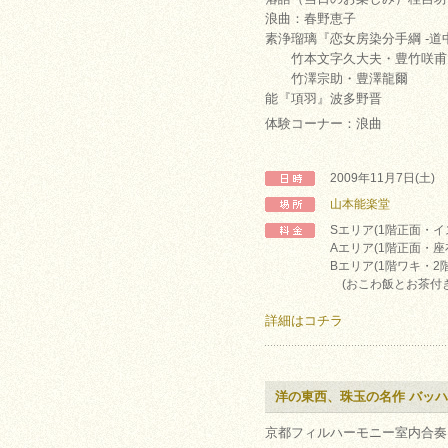
浪曲：春野恵子
素浄瑠璃『恋女房染分手綱 -道中
竹本文字久大夫・豊竹咲甫
竹澤宗助・豊澤龍爾
能『項羽』波多野晋
体験コーナー：浪曲
2009年11月7日(土)
山本能楽堂
Sエリア(1階正面・イス
Aエリア(1階正面・座布
Bエリア(1階ワキ・2階)
(おこわ飯とお茶付き
詳細はコチラ
洋の東西、珠玉の名作 バッ
京都フィルハーモニー室内合奏団