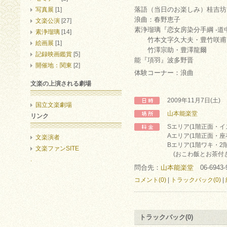
落語（当日のお楽しみ）桂吉坊
写真展
[1]
浪曲：春野恵子
文楽公演
[27]
素浄瑠璃『恋女房染分手綱 -道中
素浄瑠璃
[14]
竹本文字久大夫・豊竹咲甫
絵画展
[1]
竹澤宗助・豊澤龍爾
記録映画鑑賞
[5]
能『項羽』波多野晋
開催地：関東
[2]
体験コーナー：浪曲
文楽の上演される劇場
2009年11月7日(土)
国立文楽劇場
山本能楽堂
リンク
Sエリア(1階正面・イス
Aエリア(1階正面・座布
文楽演者
Bエリア(1階ワキ・2階)
文楽ファンSITE
(おこわ飯とお茶付き
.
問合先：
山本能楽堂
06-6943-
コメント(0)
|
トラックバック(0)
|
トラックバック(0)