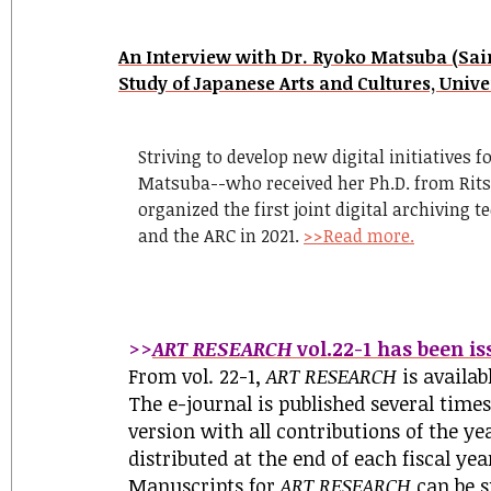
An Interview with Dr. Ryoko Matsuba (Sain
Study of Japanese Arts and Cultures, Univer
Striving to develop new digital initiatives 
Matsuba--who received her Ph.D. from Rit
organized the first joint digital archiving 
and the ARC in 2021.
>>Read more.
>>
ART RESEARCH
vol.22-1 has been is
From vol. 22-1,
ART RESEARCH
is availab
The e-journal is published several times
version with all contributions of the ye
distributed at the end of each fiscal yea
Manuscripts for
ART RESEARCH
can be 