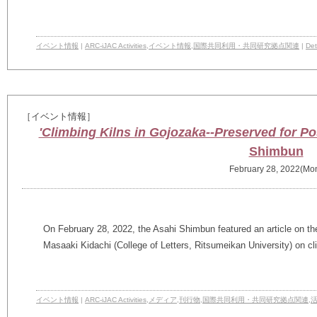
イベント情報
|
ARC-iJAC Activities
,
イベント情報
,
国際共同利用・共同研究拠点関連
|
Det
［イベント情報］
'Climbing Kilns in Gojozaka--Preserved for Pos
Shimbun
February 28, 2022(Mo
On February 28, 2022, the Asahi Shimbun featured an article on the
Masaaki Kidachi (College of Letters, Ritsumeikan University) on
cl
イベント情報
|
ARC-iJAC Activities
,
メディア
,
刊行物
,
国際共同利用・共同研究拠点関連
,