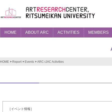
HOME
ABOUT ARC
ACTIVITIES
MEMBERS
HOME
Report
Events
ARC-iJAC Activities
ARC-iJAC Acti
［イベント情報］