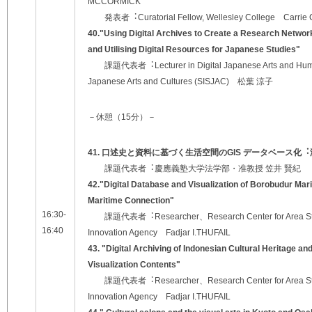
MCCORMICK
発表者︓Curatorial Fellow, Wellesley College Carri
40.
"U
sing
Digital Archives to
Create a Research Network
and Utilising Digital Resources for Japanese Studies
"
課題代表者︓Lecturer in Digital Japanese Arts and Humani
Japanese Arts and Cultures (SISJAC) 松葉 涼⼦
－休憩（15分）－
41. ⼝述史と資料に基づく⽣活空間のGIS データベース
課題代表者︓慶應義塾⼤学法学部・准教授 笠井 賢紀
42.
"
Digital Database and Visualization of Borobudur Ma
Maritime Connection
"
16:30-
課題代表者︓Researcher、Research Center for Area Studi
16:40
Innovation Agency Fadjar I.THUFAIL
43.
"
Digital Archiving of Indonesian Cultural Heritage a
Visualization Contents
"
課題代表者︓Researcher
、
Research Center for Area S
Innovation Agency
Fadjar I.THUFAIL