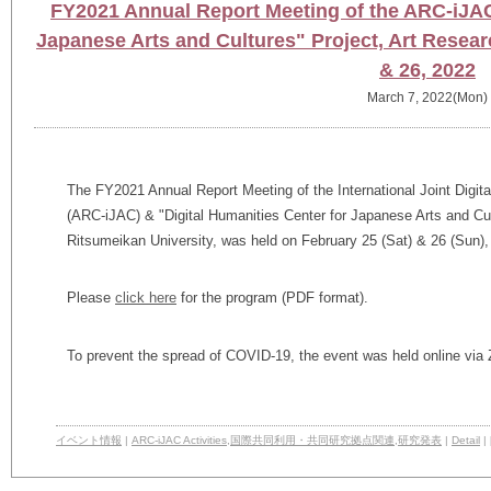
FY2021 Annual Report Meeting of the ARC-iJAC
Japanese Arts and Cultures" Project, Art Resear
& 26, 2022
March 7, 2022(Mon)
The
FY2021 Annual Report Meeting of the International Joint Digita
(ARC-iJAC) & "Digital Humanities Center for Japanese Arts and Cul
Ritsumeikan University, was held on February 25 (Sat) & 26 (Sun),
Please
click here
for the program (PDF format).
To prevent the spread of COVID-19, the event was held online via
イベント情報
|
ARC-iJAC Activities
,
国際共同利用・共同研究拠点関連
,
研究発表
|
Detail
|