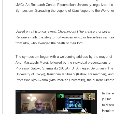
iJAC), Art Research Center, Ritsumeikan University, organized the
Symposium--Spreading the Legend of
Chushingura
to the World--o
Based on a historical event,
Chushingura
(
The Treasury of Loyal
Retainers
) tells the story of forty-seven
rōnin
, or leaderless samura
from Ako, who avenged the death of their lord.
The symposium began with a welcoming address by the mayor of
Ako, Masatoshi Murei, followed by the individual presentations of
Professor Satoko Shimazaki (UCLA), Dr. Annegret Bergmann (The
University of Tokyo), Kenichiro Ishibashi (Kabuki Researcher), and
Professor Ryo Akama (Ritsumeikan University), the current Directo
In the 
(SOAS U
to discu
Heroism