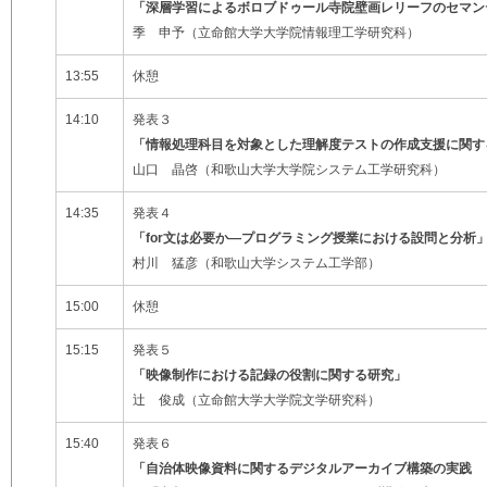
「深層学習によるボロブドゥール寺院壁画レリーフのセマン
季 申予（立命館大学大学院情報理工学研究科）
13:55
休憩
14:10
発表３
「情報処理科目を対象とした理解度テストの作成支援に関す
山口 晶啓（和歌山大学大学院システム工学研究科）
14:35
発表４
「for文は必要か―プログラミング授業における設問と分析
村川 猛彦（和歌山大学システム工学部）
15:00
休憩
15:15
発表５
「映像制作における記録の役割に関する研究」
辻 俊成（立命館大学大学院文学研究科）
15:40
発表６
「自治体映像資料に関するデジタルアーカイブ構築の実践