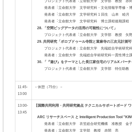
プロジェクト代表者︓⽴命館⼤学 ⽂学部 教授 ⾚
発表者︓⽴命館⼤学 ⽂学研究科・⽂化情報学専修・
発表者︓⽴命館⼤学 ⽂学研究科 1 回⽣ ⼭本 睦⽉
発表者︓⽴命館⼤学 ⽂学研究科 博⼠課程後期課程
28. 「空間ビッグデータの活⽤の可能性について」
プロジェクト代表者︓⽴命館⼤学 ⽂学部 教授 ⽮野
29. 共同研究「ボロブドゥール寺院と當麻寺の三次元計測
プロジェクト代表者：立命館大学 先端総合学術研究科
発表者：立命館大学 先端総合学術研究科一貫性博士課
30. 「『遊び』をテーマとした⻑江家住宅のリアルX バー
プロジェクト代表者︓⽴命館⼤学 ⽂学部 特任助教 
11:45-
－休憩（75分）－
13:00
13:00-
【国際共同利⽤・共同研究拠点 テクニカルサポートボード 
13:45
ARC リサーチスペース と Intelligent Production Tool "KI
発表者︓⽴命館⼤学 ⾐笠総合研究機構 准教授 ⾦⼦
発表者：⽴命館⼤学 ⽂学部 教授 ⾚間 亮