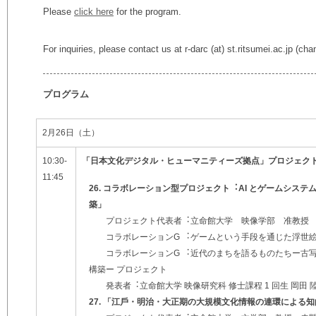
Please
click here
for the program.
For inquiries, please contact us at r-darc (at) st.ritsumei.ac.jp (cha
プログラム
2月26日（土）
10:30-
「⽇本⽂化デジタル・ヒューマニティーズ拠点」プロジェクト
11:45
26. コラボレーション型プロジェクト︓AI とゲームシス
築」
プロジェクト代表者︓⽴命館⼤学 映像学部 准教授 
コラボレーションG ︓ゲームという⼿段を通じた浮世絵
コラボレーションG ︓近代のまちを語るものたちー古写
構築ー プロジェクト
発表者︓⽴命館⼤学 映像研究科 修⼠課程 1 回⽣ 岡⽥ 
27. 「江⼾・明治・⼤正期の⼤規模⽂化情報の連環による