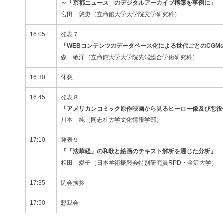
～「京都ニュース」のデジタルアーカイブ構築を事例に」
宮田 悠史（立命館大学大学院文学研究科）
16:05
発表７
「WEBコンテンツのデータベース化による世代ごとのCGM
森 敬洋（立命館大学大学院先端総合学術研究科）
16:30
休憩
16:45
発表８
「アメリカンコミック原作映画から見るヒーロー像及び悪役
川本 純（同志社大学文化情報学部）
17:10
発表９
「「法華経」の和歌と絵画のテキスト解析を通じた分析」
相田 愛子（日本学術振興会特別研究員RPD・金沢大学）
17:35
閉会挨拶
17:50
懇親会