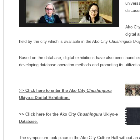
univers
discuss
Ako Cit
digital 
held by the city which is available in the Ako City
Chushingura
Ukiy
Based on the database, digital exhibitions have also been launched 
developing database operation methods and promoting its utilizatio
>>
Click here to enter the Ako City
Chushingura
Ukiyo-e
Digital Exhibition.
>> Click here for the Ako City
Chushingura
Ukiyo-e
Database.
The symposium took place in the Ako City Culture Hall without an