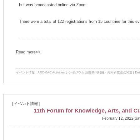
but was broadcasted online via Zoom.
There were a total of 122 registrations from 15 countries for this ev
- - - - - - - - - - - - - - - - - - - - - - - - - - - - - - - - - - - - - - - - - - - - - - - - 
Read more>>
イベント情報
|
ARC-iJAC Activities
,
シンポジウム
,
国際共同利用・共同研究拠点関連
|
Det
［イベント情報］
11th Forum for Knowledge, Arts, and Cul
February 12, 2022(Sat