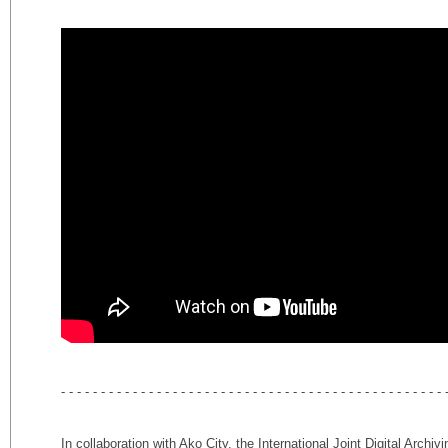
- - - - - - - - - - - - - - - - - - - - - - - - - - - - - - - - - - - - - - - - - - - - - - - - 
In collaboration with Ako City, the International Joint Digital Arch