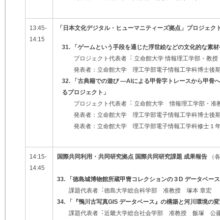
13:45
-
「⽇本⽂化デジタル・ヒューマニティーズ拠点」プロジェクト
14:15
31. 「ゲームという⼿段を通じた浮世絵などの⽂化的な素
プロジェクト代表者︓ ⽴命館⼤学 情報理⼯学部・教授 THA
発表者：⽴命館⼤学 理⼯学部電⼦情報⼯学科博⼠後期課程 
32. 「古典籍での遊び
―AI
による甲骨字トレースから甲骨
るプロジェクト」
プロジェクト代表者︓ ⽴命館⼤学 情報理⼯学部・准
発表者：⽴命館⼤学 理⼯学部電⼦情報⼯学科博⼠後期課程１
発表者：⽴命館⼤学 理⼯学部電⼦情報⼯学科修⼠１年⽣ W
14:15
-
国際共同利⽤・共同研究拠点 国際共同研究課題 成果報告
（各
14:45
33. 「徳島城博物館所蔵甲冑コレクションの３D データベー
課題代表者︓徳島⼤学総合科学部 准教授 塚本 章宏
34. 「『鴨川古写真GIS データベース』の構築と河川環境
課題代表者︓近畿⼤学総合社会学部 准教授 飯塚 公