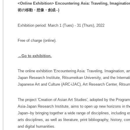
<Online Exhibition> Encountering Asia: Traveling, Imagi
術の移動・想像・創成─)
Exhibition period: March 1 (Tues) - 31 (Thurs), 2022
Free of charge (online).
→Go to exhibition.
The online exhibition 'Encountering Asia: Traveling, Imagination, and
Japan Research Institute, Ritsumeikan University, and the Internatio
Japanese Art and Culture (ARC-iJAC), Art Research Center, Ritsum
The project 'Creation of Asian Art Studies', adopted by the
Program
Asia-Japan Research Institute, aims to open up new horizons in the 
Japan--by bringing together a wide range of disciplines, including es
arts disciplines, as well as literature, p
rint bibliography
, history, co
and digital humanities.