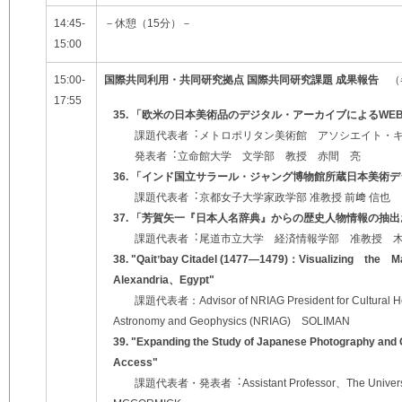
14:45-
－休憩（15分）－
15:00
15:00-
国際共同利⽤・共同研究拠点 国際共同研究課題 成果報告
（
17:55
35. 「欧⽶の⽇本美術品のデジタル・アーカイブによるWE
課題代表者︓メトロポリタン美術館 アソシエイト・キュレータ
発表者︓⽴命館⼤学 ⽂学部 教授 ⾚間 亮
36. 「インド国⽴サラール・ジャング博物館所蔵⽇本美術
課題代表者︓京都⼥⼦⼤学家政学部 准教授 前﨑 信也
37. 「芳賀⽮⼀『⽇本⼈名辞典』からの歴史⼈物情報の抽
課題代表者︓尾道市⽴⼤学 経済情報学部 准教授 ⽊
38. "Qaitʼbay Citadel (1477
―
1
479)：Visualizing the M
Alexandria、Egypt"
課題代表者：Advisor of NRIAG President for Cultural Herit
Astronomy and Geophysics (NRIAG) SOLIMAN
39.
"Expanding the Study of Japanese Photography and
Access
"
課題代表者・発表者︓Assistant Professor、The University of