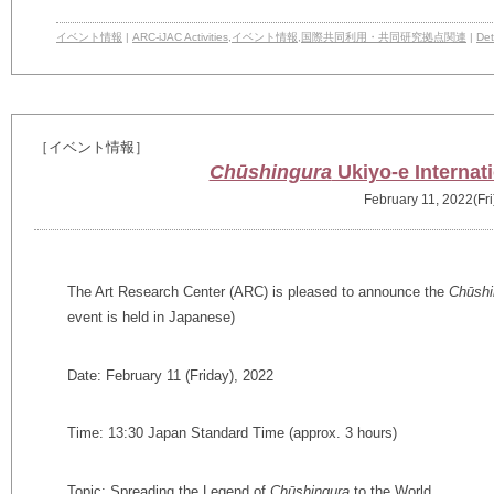
イベント情報
|
ARC-iJAC Activities
,
イベント情報
,
国際共同利用・共同研究拠点関連
|
Det
［イベント情報］
Chūshingura
Ukiyo-e Interna
February 11, 2022(Fri
The Art Research Center (ARC) is pleased to announce the
Chūshi
event is held in Japanese)
Date: February 11 (Friday), 2022
Time: 13:30 Japan Standard Time (approx. 3 hours)
Topic: Spreading the Legend of
Chūshingura
to the World