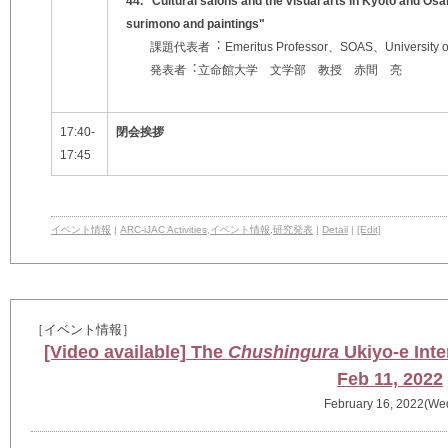
44.
"
Cultural salons and the visual arts in Kyoto and 
surimono and paintings
"
課題代表者︓
Emeritus Professor
、
SOAS
、
Universit
発表者︓⽴命館⼤学 ⽂学部 教授 ⾚間 亮
17:40-
閉会挨拶
17:45
イベント情報
|
ARC-iJAC Activities
,
イベント情報
,
研究発表
|
Detail
|
[Edit]
［イベント情報］
[Video available] The
Chushingura
Ukiyo-e Int
Feb 11, 2022
February 16, 2022(We