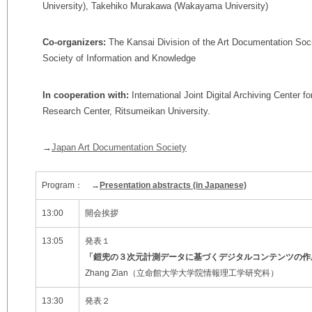
University), Takehiko Murakawa (Wakayama University)
Co-organizers:
The Kansai Division of the Art Documentation Soci
Society of Information and Knowledge
In cooperation with:
International Joint Digital Archiving Center 
Research Center, Ritsumeikan University.
→
Japan Art Documentation Society
Program： →
Presentation abstracts (in Japanese)
13:00
開会挨拶
13:05
発表１
「鎧兜の３次元計測データに基づくデジタルコンテンツの作
Zhang Zian（立命館大学大学院情報理工学研究科）
13:30
発表２