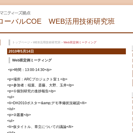
ローバルCOE WEB活用技術研究班
トップページ
＞
WEB活用技術研究班
＞
Web班定例ミーティング
2010年5月14日
Web班定例ミーティング
<p>時間：13:00-14:30</p>
<p>場所：ARCプロジェクト室１</p>
<p>参加者：稲葉、斎藤、大野、玉井</p>
<p>①個別研究の進捗報告</p>
<ul>
<li>DH2010ポスター&amp;デモ準備状況確認</li>
</ul>
<p>②叢書</p>
<ul>
<li>仮タイトル、章立についての議論</li>
</ul>