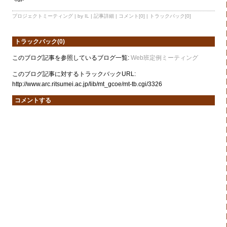
プロジェクトミーティング
| by IL |
記事詳細
|
コメント[0]
|
トラックバック[0]
トラックバック(0)
このブログ記事を参照しているブログ一覧:
Web班定例ミーティング
このブログ記事に対するトラックバックURL:
http://www.arc.ritsumei.ac.jp/lib/mt_gcoe/mt-tb.cgi/3326
コメントする