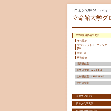
立命館大学グ
WEB活用技術研究班
その他 [1]
プロジェクトミーティング
[10]
学会 [14]
研究会 [8]
稲葉研究室
細井研究室 Hosoik Lab
上村研究室 UEMURA-P
中村研究室
京都文化研究班
日本文化研究班
歴史地理情報研究班