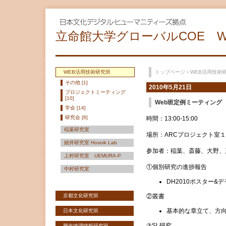
立命館大学グローバルCOE 
WEB活用技術研究班
トップページ
＞
WEB活用技術
その他 [1]
2010年5月21日
プロジェクトミーティング
[10]
Web班定例ミーティング
学会 [14]
研究会 [8]
時間：13:00-15:00
稲葉研究室
場所：ARCプロジェクト室１
細井研究室 Hosoik Lab
参加者：稲葉、斎藤、大野、
上村研究室 UEMURA-P
①個別研究の進捗報告
中村研究室
DH2010ポスター&
京都文化研究班
②叢書
基本的な章立て、方
日本文化研究班
③SL研究
歴史地理情報研究班