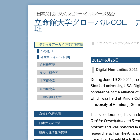
立命館大学グローバルCOE 
班
トップページ
＞
デジタルアーカ
デジタルアーカイブ技術研究班
その他 [1]
研究会・イベント [8]
2011年6月25日
八村研究室
Digital Humanities 2011
ラック研究室
During June 19-22 2011, the 
山下研究室
Stanford university, USA. Dig
前田研究室
conference of the Alliance o
田中弘美研究室
which was held at King’s Col
university of Hamburg, Germa
京都文化研究班
In this conference, I has mad
Tool for Description and Rep
日本文化研究班
Motion"
and was honored to r
歴史地理情報研究班
researchers, from the Allianc
Therefore, I would like to t