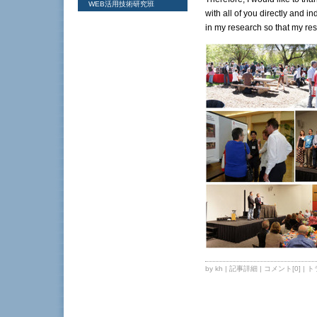
WEB活用技術研究班
with all of you directly and 
in my research so that my re
by kh |
記事詳細
|
コメント[0]
|
ト