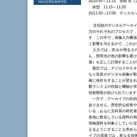
(4)10:45～11:15 赤間
WEB活用技術研究班
休憩 11:15～11:20
(5)11:20～12:00 デ
文化財のデジタルアーカイ
力のそれぞれのプロセスで，
す．この中で，画像入力機器
く影響を与えるので，これが
入力では，歪みや明るさの
ん，照明光の色の影響を避け
過）を正しく計測することが
最近では，デジカメやスキ
なり良質のデジタル画像が取
確に保存をすることが望まれ
数ランク上の性能と機能が求
技術開発が続けられています
一方で，アーカイブの目的
ありません．歴史的な絵画や
いる，おもに文科系の研究者
各地に散在している資料の画
現物資料を対象としていた従
えるようにすることも求めら
イブの現場では，単なる技