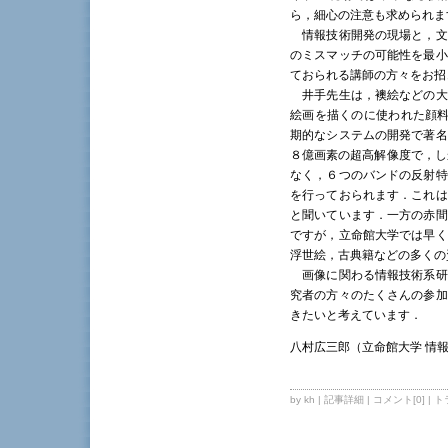
ら，細心の注意も求められ
情報技術開発の現場と，文
のミスマッチの可能性を最小
ておられる講師の方々をお招
井手先生は，襖絵などの大
絵画を描くのに使われた顔料や
期的なシステムの開発で著名
８億画素の超高解像度で，し
なく，６つのバンドの反射特
を行っておられます．これは
と聞いています．一方の赤間
ですが，立命館大学では早く
浮世絵，古典籍などの多くの
画像に関わる情報技術系研
究者の方々のたくさんの参加
きたいと考えています．
八村広三郎（立命館大学 情
by kh |
記事詳細
|
コメント[0]
|
ト