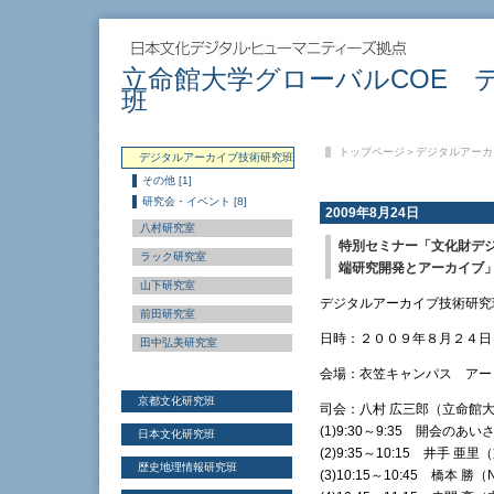
立命館大学グローバルCOE 
班
トップページ
＞
デジタルアーカ
デジタルアーカイブ技術研究班
その他 [1]
研究会・イベント [8]
2009年8月24日
八村研究室
特別セミナー「文化財デ
ラック研究室
端研究開発とアーカイブ
山下研究室
デジタルアーカイブ技術研究
前田研究室
日時：２００９年８月２４日
田中弘美研究室
会場：衣笠キャンパス アー
京都文化研究班
司会：八村 広三郎（立命館
(1)9:30～9:35 開会のあ
日本文化研究班
(2)9:35～10:15 井手
歴史地理情報研究班
(3)10:15～10:45 橋