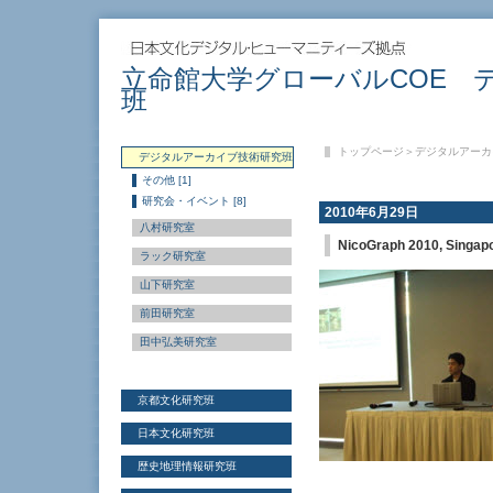
立命館大学グローバルCOE 
班
トップページ
＞
デジタルアーカ
デジタルアーカイブ技術研究班
その他 [1]
研究会・イベント [8]
2010年6月29日
八村研究室
NicoGraph 2010, Singap
ラック研究室
山下研究室
前田研究室
田中弘美研究室
京都文化研究班
日本文化研究班
歴史地理情報研究班