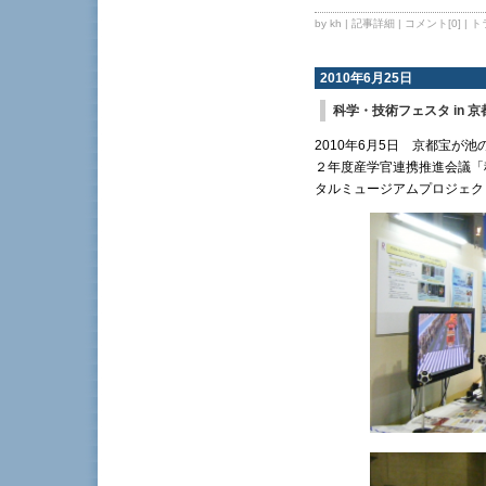
by kh |
記事詳細
|
コメント[0]
|
ト
2010年6月25日
科学・技術フェスタ in 京
2010年6月5日 京都宝が
２年度産学官連携推進会議「
タルミュージアムプロジェク