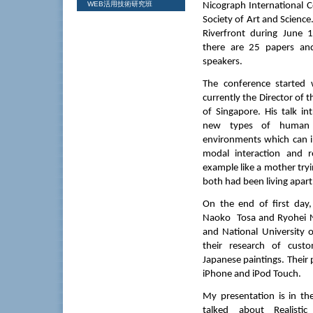
WEB活用技術研究班
Nicograph International 
Society of Art and Science
Riverfront during June 
there are 25 papers and
speakers.
The conference started 
currently the Director of 
of Singapore. His talk i
new types of human c
environments which can i
modal interaction and 
example like a mother tryi
both had been living apart
On the end of first day,
Naoko
Tosa and Ryohei 
and National University 
their research of custo
Japanese paintings. Their
iPhone and iPod Touch.
My presentation is in th
talked about Realist