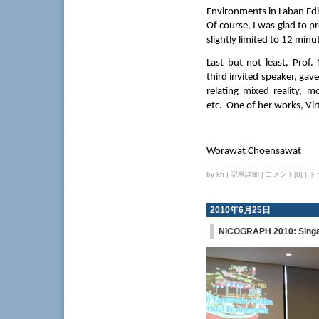
Environments in Laban Edit
Of course, I was glad to p
slightly limited to 12 minu
Last but not least, Prof
third invited speaker, gav
relating mixed reality, m
etc.
One of her works, Vir
Worawat Choensawat
by kh |
記事詳細
|
コメント[0]
|
ト
2010年6月25日
NICOGRAPH 2010: Sing