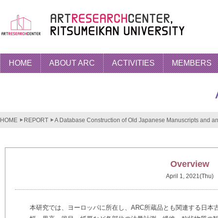
HOME
ABOUT ARC
ACTIVITIES
MEMBERS
HOME
REPORT
A Database Construction of Old Japanese Manuscripts and an 
Overview
April 1, 2021(Thu)
本研究では、ヨーロッパに所在し、ARC所蔵品とも関連する日本