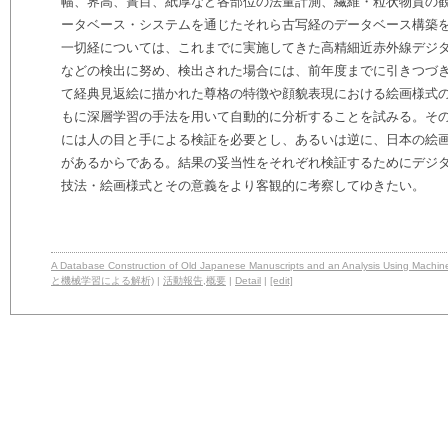
幅、界高、簀目、紙厚など各部位の法量計測、繊維・粒状物質の観
ータベース・システムを通じたそれら古写経のデータベース構築
一切経については、これまでに実施してきた高精細近赤外線デジ
などの検出に努め、検出された場合には、前年度までに引きつづ
て経典見返絵に描かれた尊格の特徴や顔貌表現における絵画様式
もに深層学習の手法を用いて自動的に分析することを試みる。そ
には人の目と手による検証を必要とし、あるいは逆に、日本の絵
があるからである。結果の妥当性をそれぞれ検証するためにデジ
技法・絵画様式とその意義をより客観的に考察してゆきたい。
A Database Construction of Old Japanese Manuscripts and an Analysi
と機械学習による解析)
|
活動報告
,
概要
|
Detail
|
[edit]