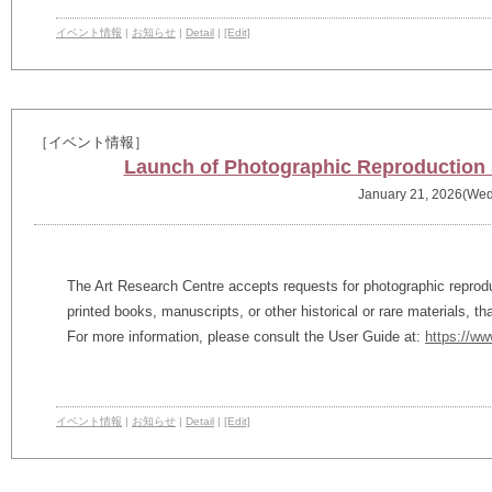
イベント情報
|
お知らせ
|
Detail
|
[Edit]
［イベント情報］
Launch of Photographic Reproduction S
January 21, 2026(Wed
The Art Research Centre accepts requests for photographic reprodu
printed books, manuscripts, or other historical or rare materials, th
For more information, please consult the User Guide at:
https://ww
イベント情報
|
お知らせ
|
Detail
|
[Edit]