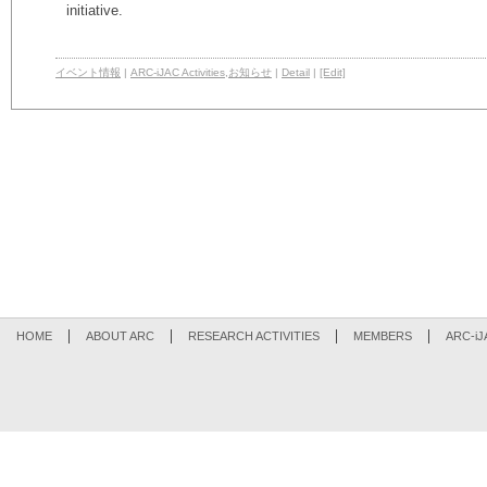
initiative.
イベント情報
|
ARC-iJAC Activities
,
お知らせ
|
Detail
|
[Edit]
HOME
ABOUT ARC
RESEARCH ACTIVITIES
MEMBERS
ARC-iJ