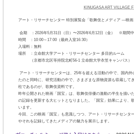
KINUGASA ART VILLAGE F
アート・リサーチセンター 特別展覧会「歌舞伎とメディア ―映
会期 ：2026年5月31日（日）〜2026年6月12日（金） ※期
時間 ：10:00～17:00（最終入室16:30）
入場料：無料
場所 ：立命館大学アート・リサーチセンター 多目的ルーム
（京都市北区等持院北町56-1 立命館大学衣笠キャンパス）
アート・リサーチセンターは、25年を超える活動の中で、国内外
たのと同時に、研究活動の中で、さまざまな原物資源も収蔵して
柱であるのが、歌舞伎資料です。
昨年公開された映画「国宝」は、歌舞伎俳優の激動の半生を描い
の記録を更新する大ヒットとなりました。「国宝」効果により、
います。
今回、この映画「国宝」も意識しつつ、アート・リサーチセンタ
やそれを記録してきたメディアの魅力を展示します。