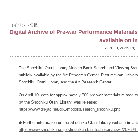
［イベント情報］
Digital Archive of Pre-war Performance Material
available onli
April 10, 2026(Fri)
The Shochiku Otani Library Modern Book Search and Viewing Syst
publicly available by the Art Research Center, Ritsumeikan Univer
Shochiku Otani Library and the Art Research Center.
On April 10, data for approximately 700 pre-war materials related
by the Shochiku Otani Library, was released.
https://www.dh-jac.net/db1/mbooks/search_shochiku.php
◆ Further information on the Shochiku Otani Library website (in Ja
https://www.shochiku.co.jp/shochiku-otani-toshokan/news/2026041