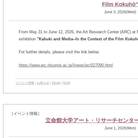
Film Kokuhō
June 3, 2026(Wed)
From May 31 to June 12, 2026, the Art Research Center (ARC) at R
exhibition
"Kabuki and Media--In the Context of the Film
Kokuh
For further details, please visit the link below.
https://www.arc.ritsumei.ac.jp/j/news/pc/027090.html
イベント情報
|
お知らせ
|
Detail
|
[Edit]
［イベント情報］
立命館大学アート・リサーチセンタ
June 1, 2026(Mon)