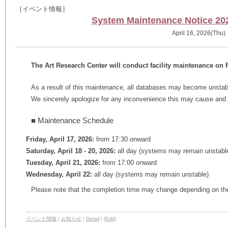
［イベント情報］
System Maintenance Notice 20
April 16, 2026(Thu)
The Art Research Center will conduct facility maintenance on Fr
As a result of this maintenance, all databases may become unstab
We sincerely apologize for any inconvenience this may cause and 
■ Maintenance Schedule
Friday, April 17, 2026:
from 17:30 onward
Saturday, April 18 - 20, 2026:
all day (systems may remain unstabl
Tuesday, April 21, 2026:
from 17:00 onward
Wednesday, April 22:
all day (systems may remain unstable)
Please note that the completion time may change depending on th
イベント情報
|
お知らせ
|
Detail
|
[Edit]