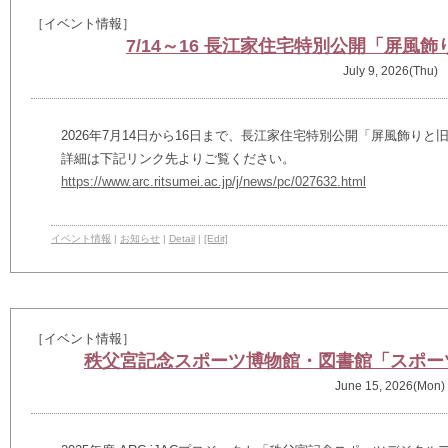
［イベント情報］
7/14～16 長江家住宅特別公開「屏風
July 9, 2026(Thu)
2026年7月14日から16日まで、長江家住宅特別公開「屏風飾り
詳細は下記リンク先よりご覧ください。
https://www.arc.ritsumei.ac.jp/j/news/pc/027632.html
イベント情報
|
お知らせ
|
Detail
|
[Edit]
［イベント情報］
秩父宮記念スポーツ博物館・図書館「スポー
June 15, 2026(Mon)