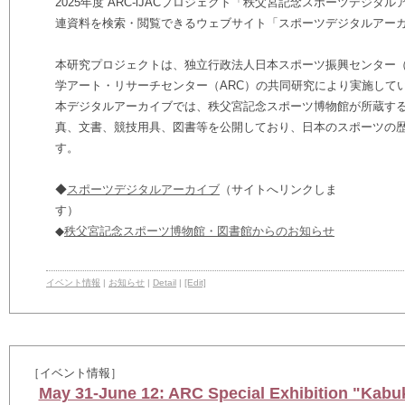
2025年度
ARC-iJAC
プロジェクト「秩父宮記念スポーツデジタル
連資料を検索・閲覧できるウェブサイト「スポーツデジタルアー
本研究プロジェクトは、独立行政法人日本スポーツ振興センター
学アート・リサーチセンター（ARC）の共同研究により実施して
本デジタルアーカイブでは、秩父宮記念スポーツ博物館が所蔵す
真、文書、競技用具、図書等を公開しており、日本のスポーツの
す。
◆
スポーツデジタルアーカイブ
（サイトへリンクしま
◆
秩父宮記念スポーツ博物館・図書館からのお知らせ
イベント情報
|
お知らせ
|
Detail
|
[Edit]
［イベント情報］
May 31-June 12: ARC Special Exhibition "Kabuki