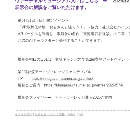
ヴァーチャルミュージアム入口はこちら ➡
2026
展示会の解説をご覧いただけます。
※5月31日（日）限定イベント
「VR歌舞伎体験 お岩さんと喋ろう！」（協力：株式会社ハイシ
VRゴーグルを装着し、歌舞伎の名作『東海道四谷怪談』の二幕「
お岩のAIキャラクターと会話することができます。
----
展覧会初日の5/31は、衣笠キャンパスで第2回衣笠アートヴィレ
第2回衣笠アートヴィレッジフェスティバル
HP
https://kinugasa.ritsumei.ac.jp/artfes/
展覧会ご案内
https://kinugasa.ritsumei.ac.jp/artfes/2026/574/
展覧会フライヤー➡
アートヴィレッジ展示2026ご案内
イベント情報
|
お知らせ
,
イベント情報
|
Detail
|
[Edit]