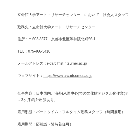
立命館大学アート・リサーチセンター において、社会人スタッ
勤務先：立命館大学アート・リサーチセンター
住所：〒603-8577 京都市北区等持院北町56-1
TEL：075-466-3410
メールアドレス：r-darc@st.ritsumei.ac.jp
ウェブサイト：
https://www.arc.ritsumei.ac.jp
仕事内容：日本国内、海外(米国中心)での文化財デジタル化作業(デ
～3ヶ月)海外出張あり。
雇用形態：パートタイム・フルタイム勤務スタッフ（時間雇用）
雇用期間：応相談（随時着任可）