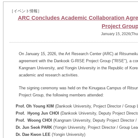
［イベント情報］
ARC Concludes Academic Collaboration Agre
Project Grou
January 15, 2026(Thu
On January 15, 2026, the Art Research Center (ARC) at Ritsumeika
agreement with the Dankook G‑RISE Project Group ("RISE"), a co
Kangnam University, and Yongin University in the Republic of Kor
academic and research activities.
The signing ceremony was held on the Kinugasa Campus of Ritsu
Project Group, the following members attended:
Prof. Oh Young KIM
(Dankook University, Project Director / Group 
Prof. Hyong Jun CHOI
(Dankook University, Deputy Project Directo
Prof. Woong CHOI
(Kangnam University, Deputy Project Director /
Dr. Jun Seok PARK
(Yongin University, Project Director / Group Lea
Dr. Dae Kwon LEE
(Yongin University)