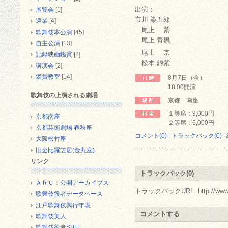
出演：
展覧会
[1]
市川 染五郎
巡業
[4]
尾上 紫
歌舞伎本公演
[45]
尾上 青楓
自主公演
[13]
尾上 京
記録映画鑑賞
[2]
松本 錦紫
講演会
[2]
鑑賞教室
[14]
8月7日（金）
18:00開演
歌舞伎の上演される劇場
京都 南座
１等席：9,000円
京都南座
２等席：6,000円
京都芸術劇場 春秋座
コメント(0)
|
トラックバック(0)
|
大阪松竹座
旧金比羅芝居(金丸座)
リンク
トラックバック(0)
ＡＲＣ：公開アーカイブス
トラックバックURL: http://www.arc.r
歌舞伎役者データベース
江戸歌舞伎興行年表
コメントする
歌舞伎美人
歌舞伎役者SITE