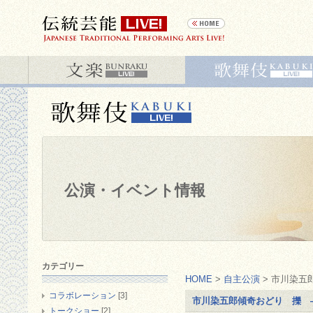
公演・イベント情報
カテゴリー
HOME
>
自主公演
> 市川染五
コラボレーション
[3]
市川染五郎傾奇おどり 擽 
トークショー
[2]