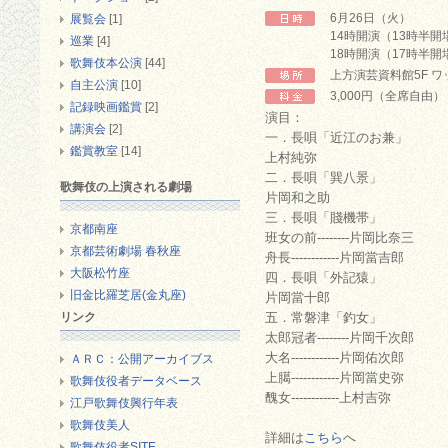
6月26日（火）
展覧会
[1]
14時開演（13時半開
巡業
[4]
18時開演（17時半開
歌舞伎本公演
[44]
上方演芸資料館5F 
自主公演
[10]
3,000円（全席自由）
記録映画鑑賞
[2]
演目：
講演会
[2]
一．長唄「近江のお兼」
鑑賞教室
[14]
上村純弥
二．長唄「巽八景」
歌舞伎の上演される劇場
片岡和之助
三．長唄「賤機帯」
京都南座
班女の前--------片岡比奈三
京都芸術劇場 春秋座
舟長------------片岡當吉郎
大阪松竹座
四．長唄「外記猿」
旧金比羅芝居(金丸座)
片岡當十郎
リンク
五．常磐津「釣女」
太郎冠者--------片岡千次郎
大名------------片岡佑次郎
ＡＲＣ：公開アーカイブス
上臈------------片岡當史弥
歌舞伎役者データベース
醜女------------上村吉弥
江戸歌舞伎興行年表
歌舞伎美人
詳細は
こちら
へ
歌舞伎役者SITE