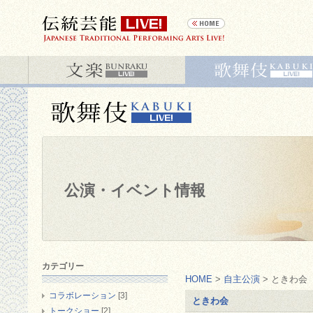
公演・イベント情報
カテゴリー
HOME
>
自主公演
> ときわ会
コラボレーション
[3]
ときわ会
トークショー
[2]