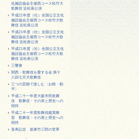
化施設協会主催西コース松竹大
歌舞伎 近松座公演
平成21年度（社）全国公立文化
施設協会主催西コース松竹大歌
舞伎 近松座公演
平成21年度（社）全国公立文化
施設協会主催西コース松竹大歌
舞伎 近松座公演
平成21年度（社）全国公立文化
施設協会主催西コース松竹大歌
舞伎 近松座公演
三響會
関西・歌舞伎を愛する会 第十
八回七月大歌舞伎
三つの芸能で楽しむ〈お軽・勘
平〉
平成二十一年度大阪市民歌舞
伎 歌舞伎・その美と歴史への
招待
平成二十一年度歌舞伎鑑賞教
室 歌舞伎・その美と歴史への
招待
喜寿記念 坂東竹三郎の世界