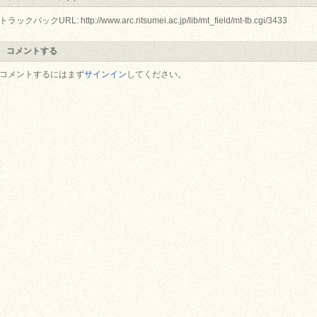
トラックバックURL: http://www.arc.ritsumei.ac.jp/lib/mt_field/mt-tb.cgi/3433
コメントする
コメントするにはまず
サインイン
してください。