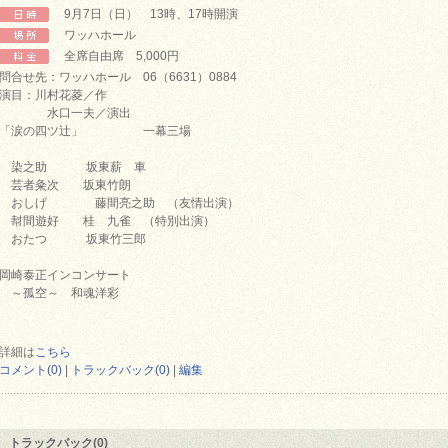
9月7日（日） 13時、17時開演
ワッハホール
全席自由席 5,000円
問合せ先：ワッハホール 06（6631）0884
演目：川村花菱／作
水口一夫／演出
「涙の四ツ辻」 一幕三場
染之助 坂東薪 車
芸者粂次 坂東竹朗
おしげ 藤間亮之助 （友情出演）
幇間遊好 桂 九雀 （特別出演）
おたつ 坂東竹三郎
岡崎泰正インコンサート
～孤空～ 和魂洋彩
詳細は
こちら
コメント(0)
|
トラックバック(0)
|
編集
トラックバック(0)