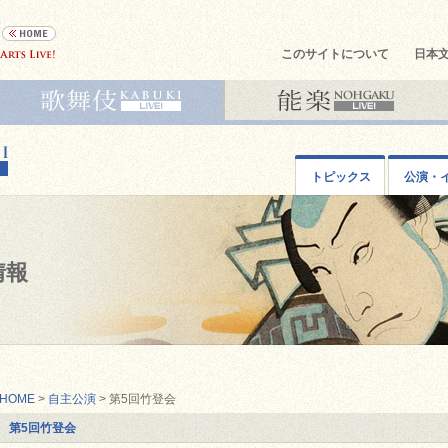
このサイトについて
日本
トピックス
公演・
情報
HOME
>
自主公演
> 第5回竹登会
第5回竹登会