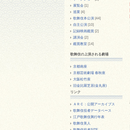
展覧会
[1]
巡業
[4]
歌舞伎本公演
[44]
自主公演
[10]
記録映画鑑賞
[2]
講演会
[2]
鑑賞教室
[14]
歌舞伎の上演される劇場
京都南座
京都芸術劇場 春秋座
大阪松竹座
旧金比羅芝居(金丸座)
リンク
ＡＲＣ：公開アーカイブス
歌舞伎役者データベース
江戸歌舞伎興行年表
歌舞伎美人
歌舞伎役者SITE