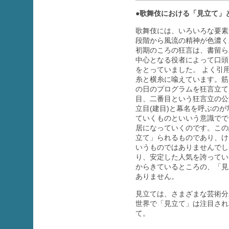
●歌舞伎における「見立て」
歌舞伎には、いろいろな要素
段階から風流の精神が色濃く
初期のころの狂言は、書留ら
中心となる役者によって口頭
をとっていました。 よく引
糸と横糸に喩えています。筋
の日のプログラムを狂言立て
目、二番目という狂言立の公
立目(建目)と幕名を呼ぶの
ていくものといいう意識でで
居になっていくのです。この
立て」られるものであり、け
いうものではありませんで
り、安定した人気を誇ってい
からきているところの、「見
ありません。
見立ては、さまざまな芸術分
世界で「見立て」は注目され
て。