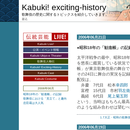
Kabuki! exciting-history
歌舞伎の歴史に関するトピックスを紹介していきます。
書込
2006年06月21日
Kabuki Live!
●昭和18年の「勧進帳」の記
公演・イベント情報
Kabuki Ukiyo-e Theater
太平洋戦争の最中、昭和18
歌舞伎人物伝
を悠長に鑑賞している状況で
Kabuki! Exciting-History
帳」が東京歌舞伎座の舞台で
Kabuki Cast
その24日に舞台の実況を記
Kabuki Costume
配役は、
弁慶 7代目 松本
幸四郎
2006年06月
富樫 15代目 市村
羽左
昭和18年の「勧進帳」の記録
義経 6代目
尾上菊五郎
歌舞伎における「見立て」と趣向
という、当時はもちろん最高
忠臣蔵は大人気
のような組み合わせは望むべ
1.7大正・昭和の歌舞
2006年06月19日