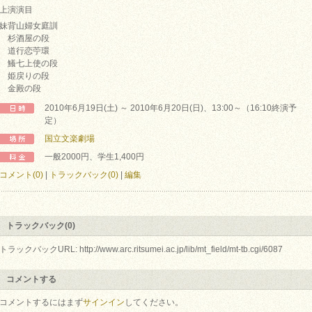
上演演目
妹背山婦女庭訓
杉酒屋の段
道行恋苧環
鱶七上使の段
姫戻りの段
金殿の段
2010年6月19日(土) ～ 2010年6月20日(日)、13:00～（16:10終演予
定）
国立文楽劇場
一般2000円、学生1,400円
コメント(0)
|
トラックバック(0)
|
編集
トラックバック(0)
トラックバックURL: http://www.arc.ritsumei.ac.jp/lib/mt_field/mt-tb.cgi/6087
コメントする
コメントするにはまず
サインイン
してください。