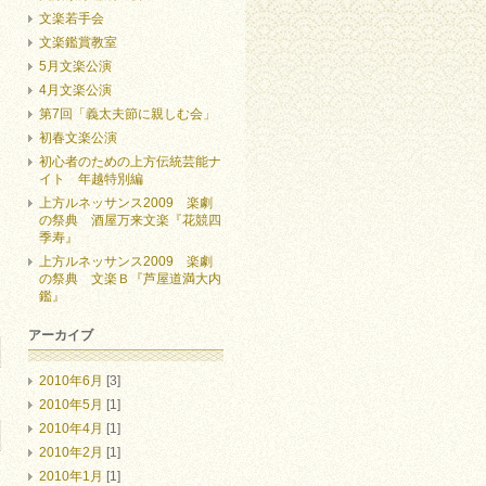
文楽若手会
文楽鑑賞教室
5月文楽公演
4月文楽公演
第7回「義太夫節に親しむ会」
初春文楽公演
初心者のための上方伝統芸能ナ
イト 年越特別編
上方ルネッサンス2009 楽劇
の祭典 酒屋万来文楽『花競四
季寿』
上方ルネッサンス2009 楽劇
の祭典 文楽Ｂ『芦屋道満大内
鑑』
アーカイブ
2010年6月
[3]
2010年5月
[1]
2010年4月
[1]
2010年2月
[1]
2010年1月
[1]