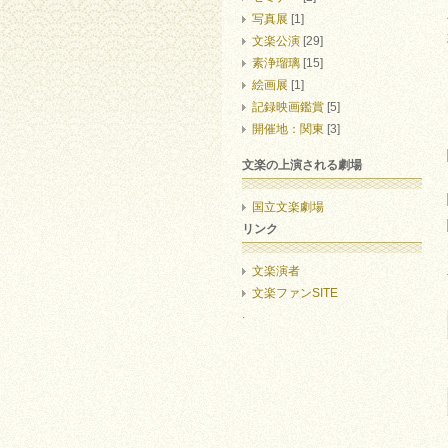
写真展
[1]
文楽公演
[29]
素浄瑠璃
[15]
絵画展
[1]
記録映画鑑賞
[5]
開催地：関東
[3]
文楽の上演される劇場
国立文楽劇場
リンク
文楽演者
文楽ファンSITE
.