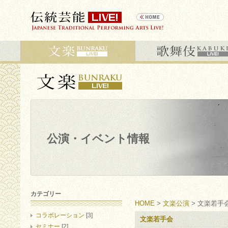
公演・イベント情報
カテゴリー
HOME
>
文楽公演
> 文楽若手
コラボレーション
[3]
文楽若手会
セミナー
[2]