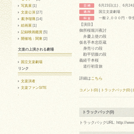
6月23日(土) 、6月2
写真展
[1]
国立文楽劇場
文楽公演
[27]
一般２,０００円・学
素浄瑠璃
[14]
【演目】
絵画展
[1]
御所桜堀川夜討
記録映画鑑賞
[5]
弁慶上使の段
開催地：関東
[2]
仮名手本忠臣蔵
身売りの段
文楽の上演される劇場
勘平切腹の段
義経千本桜
国立文楽劇場
道行初音旅
リンク
詳細は
こちら
文楽演者
文楽ファンSITE
コメント(0)
|
トラックバック(0)
|
.
トラックバック(0)
トラックバックURL: http://www.arc.r