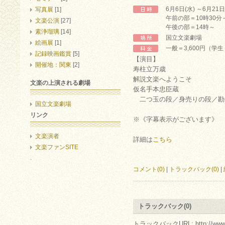
6月6日(水) ～6月21日
写真展
[1]
午前の部＝10時30分
文楽公演
[27]
午後の部＝14時～
素浄瑠璃
[14]
国立文楽劇場
絵画展
[1]
一般＝3,600円（学生
記録映画鑑賞
[5]
【演目】
開催地：関東
[2]
寿柱立万歳
解説文楽へようこそ
文楽の上演される劇場
仮名手本忠臣蔵
二つ玉の段／身売りの段／勘
国立文楽劇場
リンク
※《字幕表示がございます》
文楽演者
詳細は
こちら
文楽ファンSITE
.
コメント(0)
|
トラックバック(0)
|
トラックバック(0)
トラックバックURL: http://www.arc.r