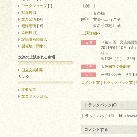
【演目】
ワークショップ
[1]
写真展
[1]
五条橋
文楽公演
[50]
解説 文楽へようこそ
仮名手本忠臣蔵
素浄瑠璃
[18]
絵画展
[1]
上演詳細
へ
記録映画鑑賞
[5]
〈第28回 文楽鑑賞
開催地：関東
[3]
2011年6月10日（金
時〜
文楽の上演される劇場
※13日（月）、22
大阪
国立文楽劇場
国立文楽劇場
一般3,600円、学生1,
リンク
コメント(0)
|
トラックバック(0)
|
文楽演者
文楽ファンSITE
.
トラックバック(0)
トラックバックURL: http://www.arc.r
コメントする