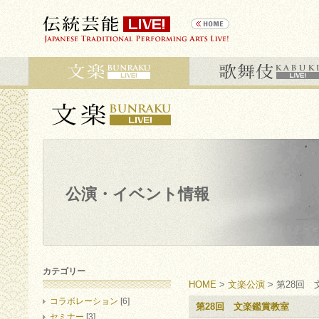
公演・イベント情報
カテゴリー
HOME
>
文楽公演
> 第28回
コラボレーション
[6]
第28回 文楽鑑賞教室
セミナー
[3]