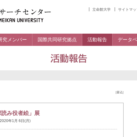
立命館大学
サイトマッ
研究メンバー
国際共同研究拠点
活動報告
データ
[書込]
深読み役者絵」展
2020年1月 6日(月)