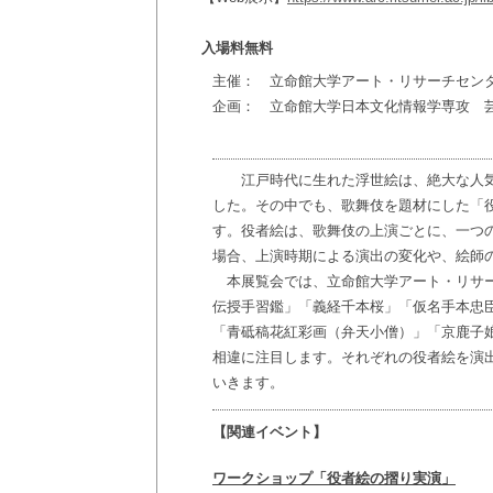
入場料無料
主催： 立命館大学アート・リサーチセン
企画： 立命館大学日本文化情報学専攻 
江戸時代に生れた浮世絵は、絶大な人気
した。その中でも、歌舞伎を題材にした「
す。役者絵は、歌舞伎の上演ごとに、一つ
場合、上演時期による演出の変化や、絵師の
本展覧会では、立命館大学アート・リサー
伝授手習鑑」「義経千本桜」「仮名手本忠
「青砥稿花紅彩画（弁天小僧）」「京鹿子
相違に注目します。それぞれの役者絵を演
いきます。
【関連イベント】
ワークショップ「役者絵の摺り実演」