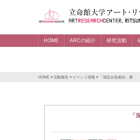
HOME
ARCの紹介
研究活動
HOME
活動報告
イベント情報
「深読み役者絵」展
「