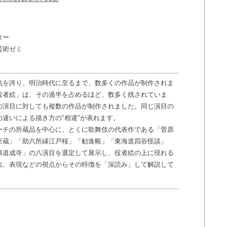
ター
芸術ゼミ
を誇り、明治時代に至るまで、数多くの作品が制作されま
役者絵」は、その過半を占めるほど、数多く残されていま
の演目に対しても複数の作品が制作されました。同じ演目の
違いによる描き方の"相違"が表れます。
チの所蔵品を中心に、とくに歌舞伎の代表作である「菅原
臣蔵」「助六所縁江戸桜」「勧進帳」「東海道四谷怪談」
娘道成寺」の八演目を選定して展示し、役者絵の上に現れる
出、表現などの視点からその特徴を「深読み」して解説して