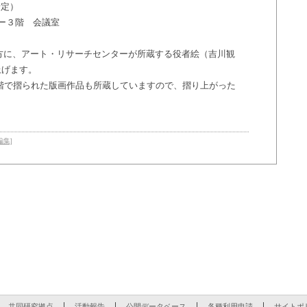
終了予定）
ー３階 会議室
に、アート・リサーチセンターが所蔵する役者絵（吉川観
上げます。
階で摺られた版画作品も所蔵していますので、摺り上がった
編集]
共同研究拠点
活動報告
公開データベース
各種利用申請
サイトポ