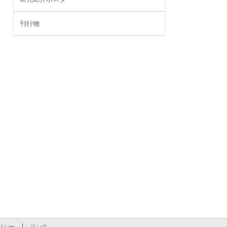
刊行物
リシー
リンク