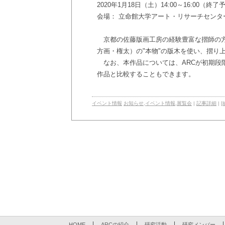
2020年1月18日（土）14:00～16:00（
会場： 立命館大学アート・リサーチセンタ
京都の佐藤版画工房の経験豊富な摺師の方
方画・権太）の"本物"の版木を使い、摺り
なお、本作品については、ARCが初期段
作品と比較することもできます。
イベント情報
お知らせ
,
イベント情報
,
展覧会
|
記事詳細
|
[
HOME
ARCの紹介
研究活動
研究メンバー