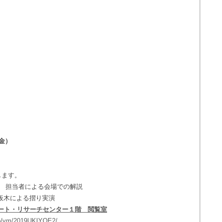
（金）
。
します。
トーク 担当者による会場での解説
原版板木による摺り実演
ート・リサーチセンター１階 閲覧室
/lib/vm/2019UKIYOE2/