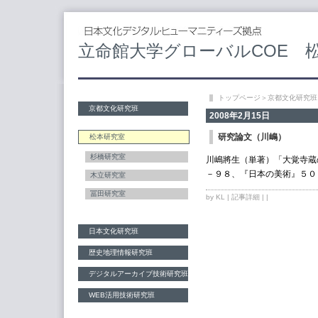
立命館大学グローバルCOE 
トップページ
＞
京都文化研究班
京都文化研究班
2008年2月15日
研究論文（川嶋）
松本研究室
杉橋研究室
川嶋將生（単著）「大覚寺蔵
－９８、『日本の美術』５０
木立研究室
冨田研究室
by KL |
記事詳細
| |
日本文化研究班
歴史地理情報研究班
デジタルアーカイブ技術研究班
WEB活用技術研究班