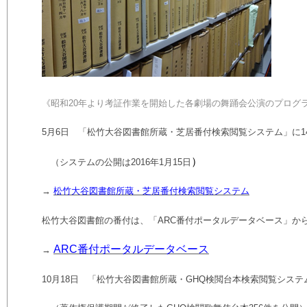
《昭和
20
年より考証作業を開始した各劇場の舞踊会公演のプログ
5
月
6
日 「松竹大谷図書館所蔵・芝居番付検索閲覧システム」に
1
）
（システムの公開は
2016
年
1
月
15
日
→
松竹大谷図書館所蔵・芝居番付検索閲覧システム
松竹大谷図書館の番付は、「
ARC
番付ポータルデータベース」か
ARC番付ポータルデー
タベース
→
10月18日 「松竹大谷図書館所蔵・GHQ検閲台本検索閲覧システ