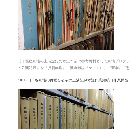
《俳優座劇場の上演記録の考証作業は参考資料として劇場プログ
の公演記録』や『演劇年鑑』、
演劇雑誌
『テアトロ』『新劇』『
4
月
12
日 各劇場の舞踊会公演の上演記録考証作業継続［作業開始