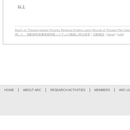
以上
Study on Theater-related Pictures Retrieval System using Record of Theater 
用した、演劇資料画像検索閲覧システムの構築に関る研究
|
活動報告
|
Detail
|
[edit]
HOME
ABOUT ARC
RESEARCH ACTIVITIES
MEMBERS
ARC-iJ