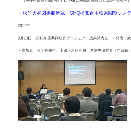
（著作権保護期間が終了した
GHQ
検閲歌舞伎台本
356
件を公開
松竹大谷図書館所蔵・GHQ検閲台本検索閲覧シス
→
2017
年
2
月
18
日
2016
年度共同研究プロジェクト成果発表会 ＜発表：武
＜参加者：赤間亮先生、山路正憲研究員、李増先研究員（立命館