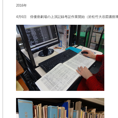
2016
年
4
月
6
日 俳優座劇場の上演記録考証作業開始（於松竹大谷図書館