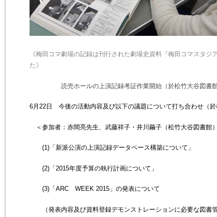
《梅田コマ劇場の記録は刊行された劇場史資料『梅田コマスタジアム
た》
読売ホールの上演記録考証作業開始（於松竹大谷図書館
6
月
22
日 今後の活動内容及び以下の議題について打ち合わせ（於
＜参加者：赤間亮先生、武藤祥子・井川繭子（松竹大谷図書館
(1)「新派公演の上演記録データベース構築について」
(2)「2015
年度予算の執行計画について」
(3)「ARC
WEEK 2015
」の発表について
（発表内容及び資料登録デモンストレーションに必要な図書管