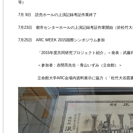
等）
7
月 9
日 読売ホールの上演記録考証作業終了
7
月23
日 都市センターホールの上演記録考証作業開始（於松竹大
7
月25
日
ARC WEEK 2015
国際シンポジウム参加
「2015
年度共同研究プロジェクト紹介」
＜発表：武藤
＜参加者：赤間亮先生・青山いずみ（立命館）＞
立命館大学ARC会場内資料展示に協力（「松竹大谷図書館