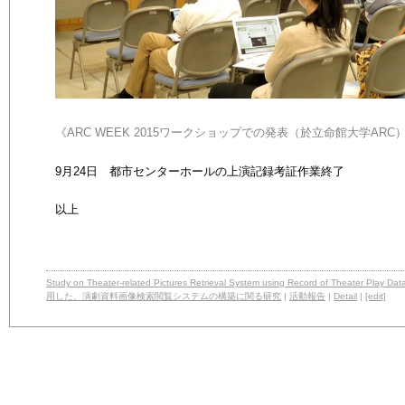
《ARC WEEK 2015
ワークショップでの発表（於立命館大学
ARC
9
月24
日 都市センターホールの上演記録考証作業終了
以上
Study on Theater-related Pictures Retrieval System using Record of Theater 
用した、演劇資料画像検索閲覧システムの構築に関る研究
|
活動報告
|
Detail
|
[edit]