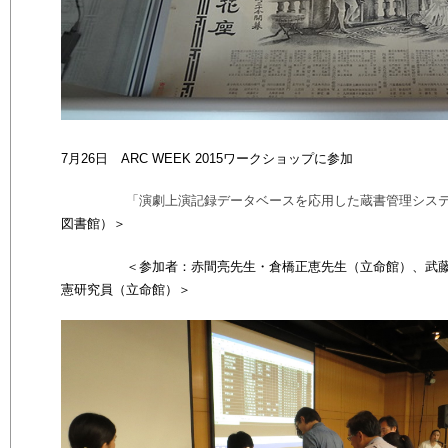
7
月26
日
ARC WEEK 2015
ワークショップに参加
「演劇上演記録データベースを応用した蔵書管理システ
図書館）＞
＜参加者：赤間亮先生・倉橋正恵先生（立命館）、武藤祥
憲研究員（立命館）＞