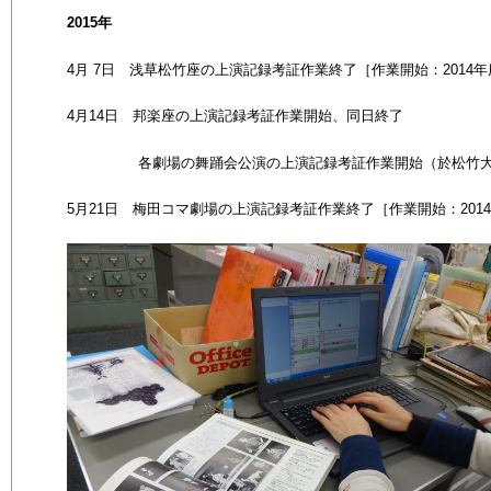
2015年
4
月 7
日 浅草松竹座の上演記録考証作業終了［作業開始：2014年
4
月14
日 邦楽座の上演記録考証作業開始、同日終了
各劇場の舞踊会公演の上演記録考証作業開始（於松竹大
5
月21
日 梅田コマ劇場の上演記録考証作業終了［作業開始：201