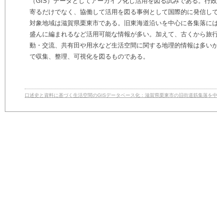
（GIS）データとしてアーカイブ化し活用を図る試みである。行
寄るだけでなく、協働して活用を図る事例として国際的に発信し
対象地域は滋賀県栗東市である。旧東海道沿いを中心に各集落に
盛んに編まれるなど活用可能な情報が多い。加えて、古くから旅
動・交流、共有田や用水など生活空間に関する地理的情報は多い
で収集、整理、可視化を図るものである。
口述史と資料に基づく生活空間のGISデータベース化：滋賀県栗東市の旧街道筋集落を