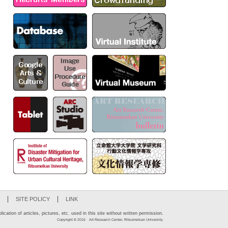
SITE POLICY
LINK
ication of articles, pictures, etc. used in this site without written permission.
Copyright © 2016 Art Research Center, Ritsumeikan University.