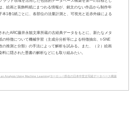
びクラウド領域を活用した包括的データベース構築を第一の目標とし
は、絵画と装飾料紙にまつわる情報が、銘文のない作品から制作年
子本1巻1紙ごとに、各部位の法量計測と、可視光と近赤外線による
。
されたARC藤井永観文庫所蔵の古経典データをもとに、新たなメタ
の特徴について機械学習（主成分分析等による特徴抽出、t-SNE
数の推測と分類）の手法によって解析を試みる。また、（２）絵画
染料に隠された墨書の解析などにも取り組みたい。
ripts and an Analysis Using Machine Learning(ヨーロッパ所在の日本中世古写経データベース構築