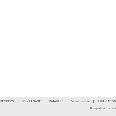
MEMBERS
JOINT USAGE
DATABASE
Virtual Institute
APPLICATION
No reproduction or republ