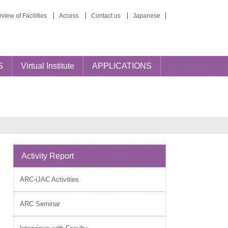
view of Facilities
Access
Contact us
Japanese
S
Virtual Institute
APPLICATIONS
Activity Report
ARC-iJAC Activities
ARC Seminar