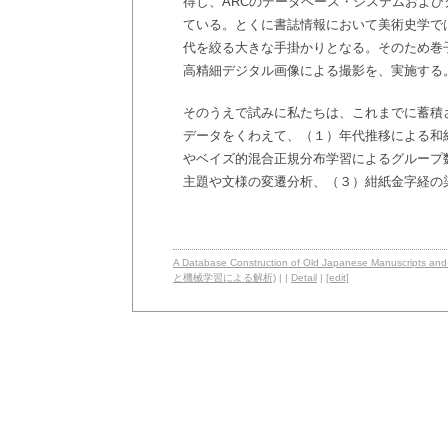
得し、ARCのデータベース・システムおよ
ている。とくに書誌情報において美術史学で
代を絞る大きな手掛かりとなる。そのため巻
高精細デジタル画像による撮影を、実施する
そのうえで試みに私たちは、これまでに蓄積
データをくわえて、（１）年代推移による和紙
やベイズ的混合正規分布学習によるグループ
主題や文様の変遷分析、（３）紺紙金字経の
A Database Construction of Old Japanese Manusc
と機械学習による解析)
| |
Detail
|
[edit]