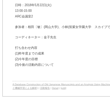
日時：2018年5月22日(火)
13:00-15:00
ARC会議室2
参加者：相田〔敏〕(岡山大学)、小林(筑紫女学園大学 スカイプで
コーディネーター：金子先生
打ち合わせ内容
(1)昨年度までの成果
(2)今年度の目標
(3)今後の活動内容について
A Database Construction of Old Japanese Manuscripts and an Analysi
と機械学習による解析)
|
活動報告
|
Detail
|
[edit]