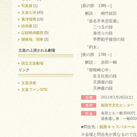
[昼の部 13時～]
写真展
[1]
文楽公演
[40]
解説： 桐竹紋臣
素浄瑠璃
[18]
『仮名手本忠臣蔵』
絵画展
[1]
二つ玉の段
記録映画鑑賞
[5]
身売りの段
早野勘平腹切の段
開催地：関東
[3]
『釣女』
文楽の上演される劇場
[夜の部 17時～]
解説： 吉田一輔
国立文楽劇場
『曽根崎心中』
リンク
生玉社前の段
天満屋の段
文楽演者
天神森の段
文楽ファンSITE
.
2011年2月26日(土
姫路市文化センター
各部とも一般3500円
昼夜通し券：一般600
■問合先：
姫路キャスパホール
※会場と問合先が異なるので注