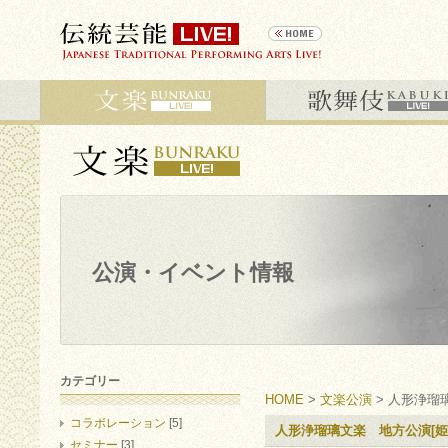
公演・イベント情報
カテゴリー
HOME
>
文楽公演
> 人形浄瑠
コラボレーション
[5]
人形浄瑠璃文楽 地方公演[姫
セミナー
[3]