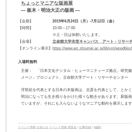
ちょっとマニアな版画展
― 板木・明治大正の版画 ―
【会期】
2019年6月24日（月）-7月12日（金）
【時間】
10:00～17:00
※土・日は休館いたします。
【会場】
立命館大学衣笠キャンパス アート・リサー
【オンライン展示】
https://www.arc.ritsumei.ac.jp/lib/vm/woodbloc
入場料無料
主催： 「日本文化デジタル・ヒューマニティーズ拠点」研究拠
メージ」プロジェクト、立命館大学アート・リサーチセンター
浮世絵を代表とする日本の木版画は、北斎を代表として、とかく
明治になっても生き残りをかけた様々な動きがあります。新版画
ていますが、それにも入らないようなマニアな動向を展示します
イベント情報
お知らせ
,
イベント情報
,
展覧会
|
記事詳細
|
[編集]