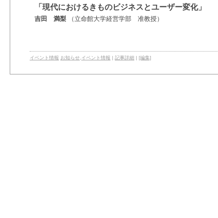
「現代におけるきものビジネスとユーザー変化」
吉田 満梨
（立命館大学経営学部 准教授）
イベント情報
お知らせ
,
イベント情報
|
記事詳細
|
[編集]