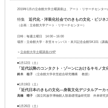
2019年1月の立命館大学土曜講座は、アート・リサーチセンタ
特集
近代化・洋装化社会でのきもの文化・ビジネ
（企画：立命館大学アート・リサーチセンター）
日時：毎週土曜日 14:00～16:00
場所：立命館大学・衣笠キャンパス・末川記念会館SK101（講
＞
立命館大学土曜講座のHP
■1月12日（土）
「近代以降のコンタクト・ゾーンにおけるキモノ文
鈴木 桂子
（立命館大学衣笠総合研究機構 教授）
■1月19日（土）
「近代日本のきもの文化―身装文化デジタルアーカ
高橋 晴子
（国立民族学博物館人類基礎理論研究部 外来研究
■1月26日（土）