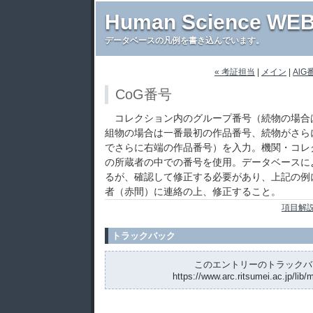
Human Science WEB
データベースの凡例を書き込んでいます。
« 考証担当
|
メイン
|
AlG
CoG番号
コレクション内のグループ番号（続物の場合
組物の場合は一番最初の作品番号、続物がさら
でさらに右端の作品番号）を入力。機関・コレ
の所蔵者の中での番号を使用。データベースに
るが、確認して修正する必要があり、上記の例
者（赤間）に連絡の上、修正すること。
項目解
トラックバック
このエントリーのトラックバッ
https://www.arc.ritsumei.ac.jp/lib/