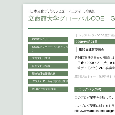
立命館大学グローバルCOE G
トップページ
＞
GCOE運営活
GCOEセミナー
2009年4月21日
GCOEセミナーディスカッショ
第66回運営委員会
ン
第66回運営委員会を開催し
京都文化研究班
日時：2009.4.21（火）9:1
日本文化研究班
場所：【衣笠】ARC会議
歴史地理情報研究班
運営委員会
| by arc |
記事詳細
| |
デジタルアーカイブ技術研究班
WEB活用技術研究班
トラックバック(0)
このブログ記事を参照してい
このブログ記事に対するトラッ
http://www.arc.ritsumei.ac.jp