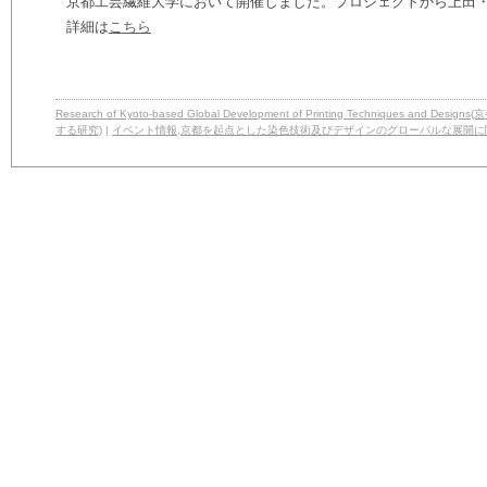
京都工芸繊維大学において開催しました。プロジェクトから上田
詳細は
こちら
Research of Kyoto-based Global Development of Printing Techniq
する研究)
|
イベント情報
,
京都を起点とした染色技術及びデザインのグローバルな展開に