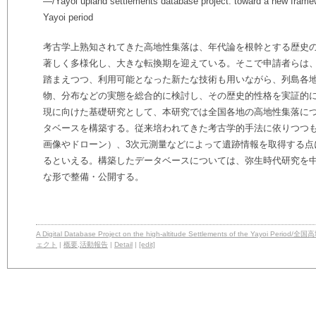
―/Yayoi upland settlements database project: toward a new framewo
Yayoi period
考古学上熟知されてきた高地性集落は、年代論を根幹とする歴史
著しく多様化し、大きな転換期を迎えている。そこで申請者らは
踏まえつつ、利用可能となった新たな技術も用いながら、列島各
物、分布などの実態を総合的に検討し、その歴史的性格を実証的
現に向けた基礎研究として、本研究では全国各地の高地性集落に
タベースを構築する。従来培われてきた考古学的手法に依りつつも
画像やドローン）、3次元測量などによって遺跡情報を取得する点
るといえる。構築したデータベースについては、弥生時代研究を
な形で整備・公開する。
A Digital Database Project on the high-altitude Settlements of th
ェクト
|
概要
,
活動報告
|
Detail
|
[edit]