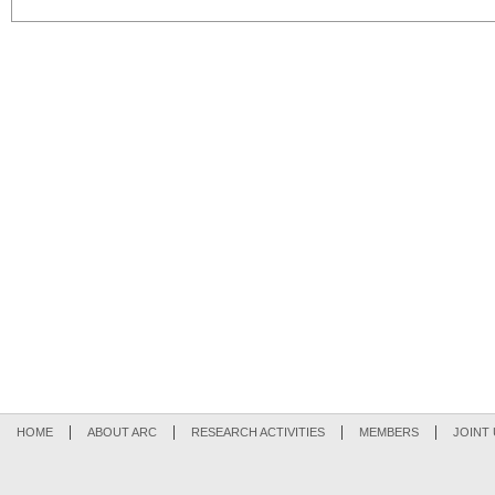
HOME
ABOUT ARC
RESEARCH ACTIVITIES
MEMBERS
JOINT