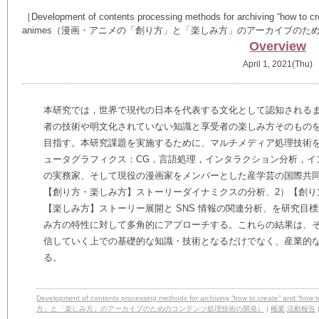
［Development of contents processing methods for archiving “how to cr
animes（漫画・アニメの「創り方」と「楽しみ方」のアーカイブの
Overview
April 1, 2021(Thu)
本研究では，世界で現代の日本を代表する文化として認知される
者の技術や明文化されていない知識と享受者の楽しみ方そのもの
目指す。本研究課題を実施するために、マルチメディア処理技術
ュータグラフィクス：CG，言語処理，インタラクション分析，イ
の実務家、そして現役の漫画家をメンバーとした産学芸の国際共同
【創り方・楽しみ方】ストーリーダイナミクスの分析、2）【創り
【楽しみ方】ストーリー展開と SNS 情報の関連分析、を研究目
み方の特性に対して多角的にアプローチする。これらの結果は、
信していく上での基礎的な知識・技術となるだけでなく、産業的
る。
Development of contents processing methods for archiving “how to create” an
方」と「楽しみ方」のアーカイブのためのコンテンツ処理技術の開発）
|
概要
,
活動報告