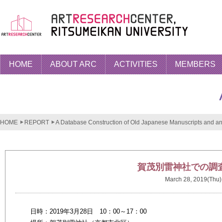
HOME
ABOUT ARC
ACTIVITIES
MEMBERS
HOME
REPORT
A Database Construction of Old Japanese Manuscripts and an 
賀茂別雷神社での調
March 28, 2019(Thu)
日時：2019年3月28日 10：00～17：00