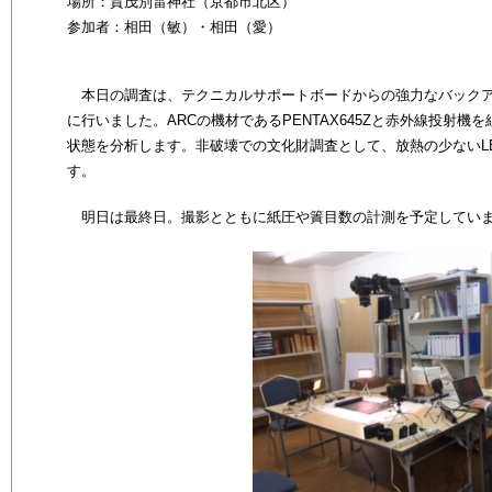
場所：賀茂別雷神社（京都市北区）
参加者：相田（敏）・
相田（愛）
本日の調査は、
テクニカルサポートボードからの強力なバック
に行いました。
ARCの機材である
PENTAX645Zと赤外線投射
状態を分析します。非破壊での文化財調査として、放熱の少ないL
す。
明日は最終日。撮影とともに紙圧や簀目数の計測を予定してい