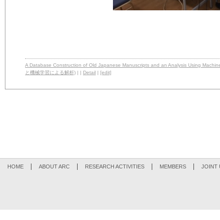
A Database Construction of Old Japanese Manuscripts and an Analysi
と機械学習による解析)
| |
Detail
|
[edit]
HOME
ABOUT ARC
RESEARCH ACTIVITIES
MEMBERS
JOINT