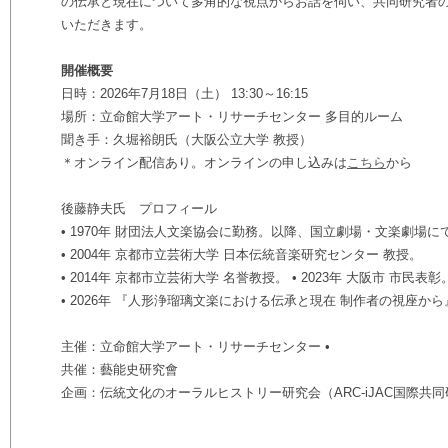
の伝承と現在について多角的な視点からお話を伺い、共同研究者の
いただきます。
開催概要
日時：2026年7月18日（土） 13:30～16:15
場所：立命館大学アート・リサーチセンター 多目的ルーム
聞き手：久堀裕朗氏（大阪公立大学 教授）
＊オンライン配信あり。オンラインの申し込みは
こちら
から
後藤静夫氏 プロフィール
• 1970年 財団法人文楽協会に勤務。以降、国立劇場・文楽劇場にて
• 2004年 京都市立芸術大学 日本伝統音楽研究センター 教授。
• 2014年 京都市立芸術大学 名誉教授。 • 2023年 大阪市 市民表彰
• 2026年 『人形浄瑠璃文楽における伝承と現在 制作者の視座
主催：立命館大学アート・リサーチセンター •
共催：藝能史研究會
企画：伝統文化のオーラルヒストリー研究会（ARC-iJAC国際共