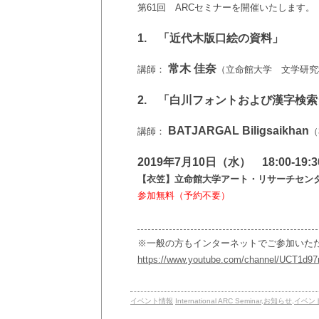
第61回 ARCセミナーを開催いたします。
1. 「近代木版口絵の資料」
常木 佳奈
講師：
（立命館大学 文学研究
2. 「白川フォントおよび漢字検
BATJARGAL Biligsaikhan
講師：
（
2019年7月10日（水） 18:00-19:3
【衣笠】立命館大学アート・リサーチセンタ
参加無料（予約不要）
※一般の方もインターネットでご参加いた
https://www.youtube.com/channel/UCT1d
イベント情報
International ARC Seminar
,
お知らせ
,
イベン