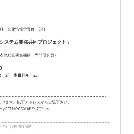
科 文化情報学専修 D4）
索システム開発共同プロジェクト」
衣笠総合研究機構 専門研究員）
0
ー2F 多目的ルーム
だけます。以下アドレスからご覧下さい。
97myCFMsPC59LhBSv7Q/live
ト情報
|
記事詳細
|
[編集]