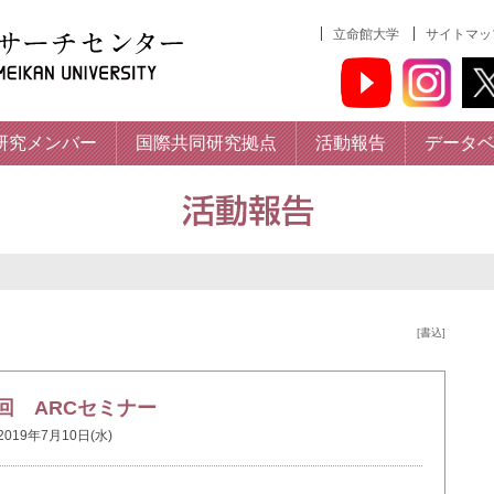
立命館大学
サイトマッ
研究メンバー
国際共同研究拠点
活動報告
データ
[書込]
1回 ARCセミナー
2019年7月10日(水)