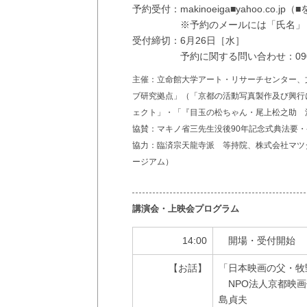
予約受付：
makinoeiga■yahoo.c
※予約のメールには「氏名」
受付締切：
6月26日［水］
予約に関する問い合わせ：090
主催：立命館大学アート・リサーチセンター、
ブ研究拠点」（「京都の活動写真製作及び興行
ェクト」・「『目玉の松ちゃん・尾上松之助 
協賛：マキノ省三先生没後90年記念式典法要
協力：臨済宗天龍寺派 等持院、株式会社マツ
ージアム）
講演会・上映会プログラム
14:00
開場・受付開始
【お話】
「日本映画の父・牧
NPO法人京都映画
島貞夫