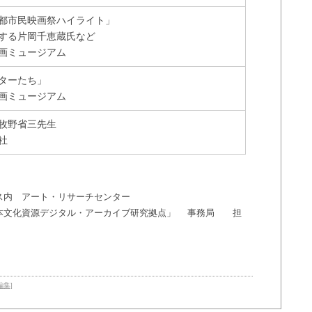
都市民映画祭ハイライト」
する片岡千恵蔵氏など
画ミュージアム
ターたち」
画ミュージアム
牧野省三先生
社
ス内 アート・リサーチセンター
本文化資源デジタル・アーカイブ研究拠点」 事務局 担
編集]