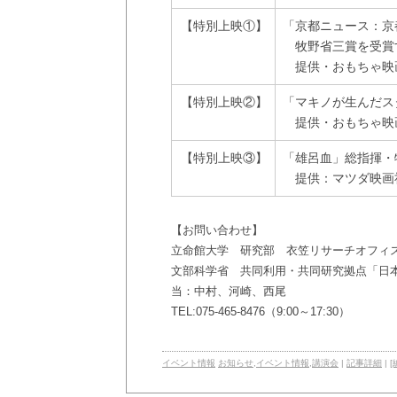
【特別上映①】
「京都ニュース：京
牧野省三賞を受賞
提供・おもちゃ映
【特別上映②】
「マキノが生んだス
提供・おもちゃ映
【特別上映③】
「雄呂血」総指揮・
提供：マツダ映画
【お問い合わせ】
立命館大学 研究部 衣笠リサーチオフィ
文部科学省 共同利用・共同研究拠点「日
当：中村、河崎、西尾
TEL:075-465-8476（9:00～17:30）
イベント情報
お知らせ
,
イベント情報
,
講演会
|
記事詳細
|
[