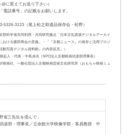
o.jp（■を@に変えてお送り下さい）
「電話番号」の記載をお願いします。
-5326-3123（尾上松之助遺品保存会・松野）
文部科学省共同利用・共同研究拠点「日本文化資源デジタルアーカイ
における横田商会の意義」・「『京都ニュース』の保存と活用プロジ
活動写真デジタル資料館』の内容拡充」）
・発起人・代表・中島貞夫（NPO法人京都映画倶楽部理事長）
ダ映画社、一般社団法人京都映画芸術文化研究所（おもちゃ映画ミュ
野省三先生を偲んで」
倶楽部・理事長／立命館大学映像学部・客員教授 中