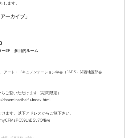
いたします。
・アーカイブ」
0
ー2F 多目的ルーム
、アート・ドキュメンテーション学会（JADS）関西地区部会
からご覧いただけます（期間限定）
mu/dhseminar/haifu-index.html
だけます。以下アドレスからご覧下さい。
97myCFMsPC59LhBSv7Q/live
ト情報
|
記事詳細
|
[編集]