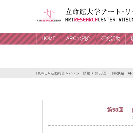
HOME
ARCの紹介
研究活動
HOME
活動報告
イベント情報
第58回 ［特別編］A
第58回 