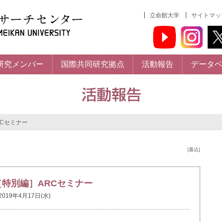
立命館大学
サイトマッ
研究メンバー
国際共同研究拠点
活動報告
データ
RCセミナー
[書込]
［特別編］ARCセミナー
2019年4月17日(水)