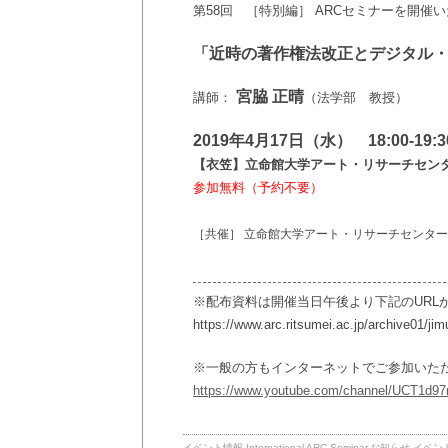
第58回 ［特別編］ ARCセミナーを開催
「近時の著作権法改正とデジタル
宮脇 正晴
講師：
（法学部 教授）
2019年4月17日（水） 18:00-19:3
【衣笠】立命館大学アート・リサーチセンタ
参加無料（予約不要）
［共催］ 立命館大学アート・リサーチセンター
※配布資料は開催当日午後より下記のURL
https://www.arc.ritsumei.ac.jp/archive01/ji
※一般の方もインターネットでご参加いた
https://www.youtube.com/channel/UCT1d
イベント情報
International ARC Seminar
,
お知らせ
,
イベン