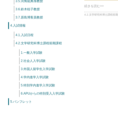
3.5.河角龍典准教授
続きを読む>>
3.6.鈴木桂子教授
4.2.文学研究科博士課程前
3.7.原島博客員教授
4.入試情報
4.1.入試日程
4.2.文学研究科博士課程前期課程
1.一般入学試験
2.社会人入学試験
3.外国人留学生入学試験
4.学内進学入学試験
5.特別学内進学入学試験
6.APUからの特別受入入学試験
5.パンフレット