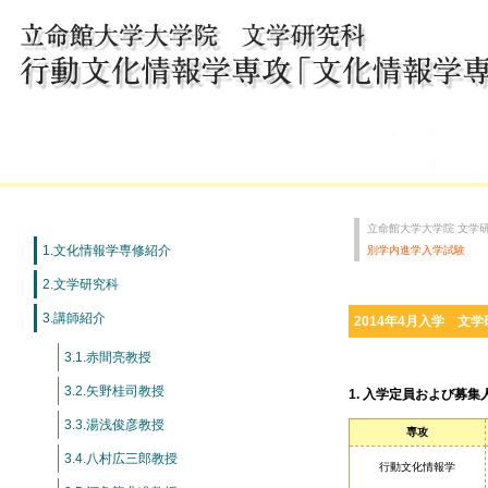
立命館大学大学院 文学
1.文化情報学専修紹介
別学内進学入学試験
2.文学研究科
3.講師紹介
2014年4月入学 文
3.1.赤間亮教授
3.2.矢野桂司教授
1. 入学定員および募集
3.3.湯浅俊彦教授
専攻
3.4.八村広三郎教授
行動文化情報学