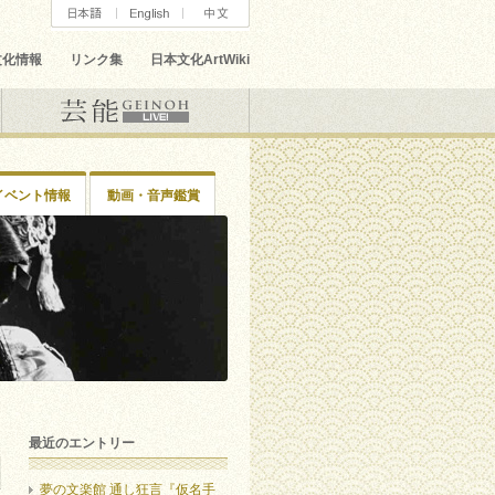
文化情報
リンク集
日本文化ArtWiki
イベント情報
動画・音声鑑賞
最近のエントリー
夢の文楽館 通し狂言『仮名手