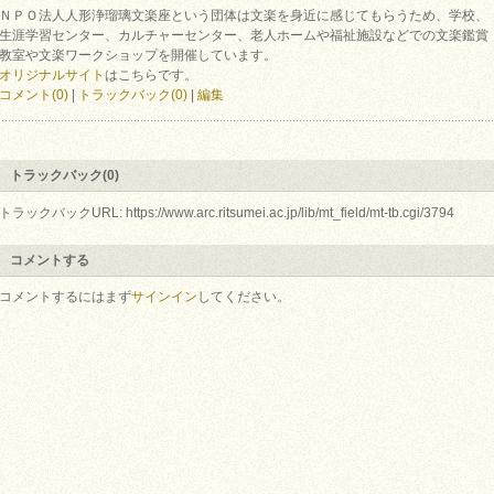
ＮＰＯ法人人形浄瑠璃文楽座という団体は文楽を身近に感じてもらうため、学校、
生涯学習センター、カルチャーセンター、老人ホームや福祉施設などでの文楽鑑賞
教室や文楽ワークショップを開催しています。
オリジナルサイト
はこちらです。
コメント(0)
|
トラックバック(0)
|
編集
トラックバック(0)
トラックバックURL: https://www.arc.ritsumei.ac.jp/lib/mt_field/mt-tb.cgi/3794
コメントする
コメントするにはまず
サインイン
してください。