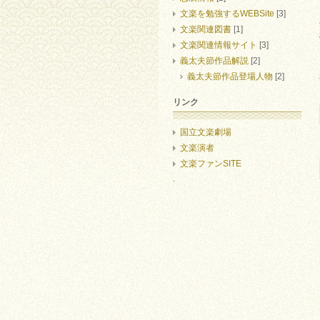
文楽を勉強するWEBSite
[3]
文楽関連図書
[1]
文楽関連情報サイト
[3]
義太夫節作品解説
[2]
義太夫節作品登場人物
[2]
リンク
国立文楽劇場
文楽演者
文楽ファンSITE
.