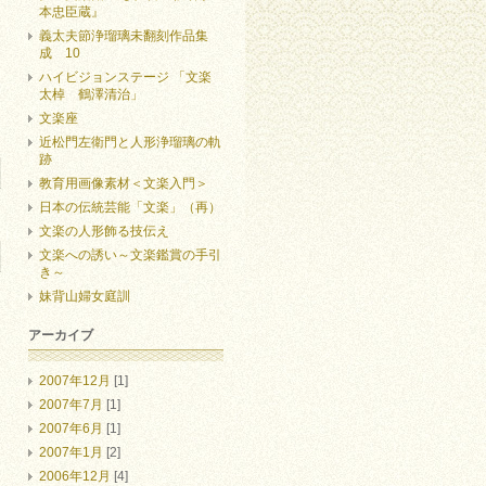
本忠臣蔵』
義太夫節浄瑠璃未翻刻作品集
成 10
ハイビジョンステージ 「文楽
太棹 鶴澤清治」
文楽座
近松門左衛門と人形浄瑠璃の軌
跡
教育用画像素材＜文楽入門＞
日本の伝統芸能「文楽」（再）
文楽の人形飾る技伝え
文楽への誘い～文楽鑑賞の手引
き～
妹背山婦女庭訓
アーカイブ
2007年12月
[1]
2007年7月
[1]
2007年6月
[1]
2007年1月
[2]
2006年12月
[4]