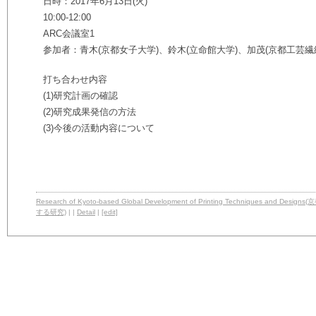
日時：2017年6月13日(火)
10:00-12:00
ARC会議室1
参加者：青木(京都女子大学)、鈴木(立命館大学)、加茂(京都工芸繊
打ち合わせ内容
(1)研究計画の確認
(2)研究成果発信の方法
(3)今後の活動内容について
Research of Kyoto-based Global Development of Printing Techniq
する研究)
| |
Detail
|
[edit]