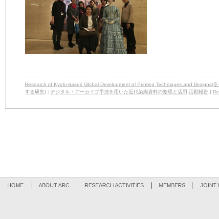
Research of Kyoto-based Global Development of Printing Techniq
する研究)
|
デジタル・アーカイブ手法を用いた近代染織資料の整理と活用
,
活動報告
|
Det
HOME
ABOUT ARC
RESEARCH ACTIVITIES
MEMBERS
JOINT