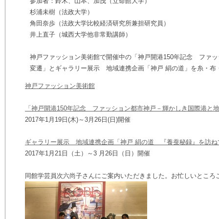
参加者：鈴木、山本、加茂（立命館大学）
杉浦未樹（法政大学）
角田奈歩（法政大学比較経済研究所兼担研究員）
井上直子（城西大学他非常勤講師）
神戸ファッション美術館で開催中の「神戸開港150年記念 ファ
変遷」とギャラリー展示 地域連携企画「神戸 絹の道」を糸・布
神戸ファッション美術館
「神戸開港150年記念 ファッション都市神戸－輝かしき国際港と
2017年1月19日(木)～3月26日(日)開催
ギャラリー展示 地域連携企画「神戸 絹の道 『養蚕秘録』を訪ね
2017年1月21日（土）～3 月26日（日）開催
同館学芸員次六尚子さんにご案内いただきました。
お忙しいところ