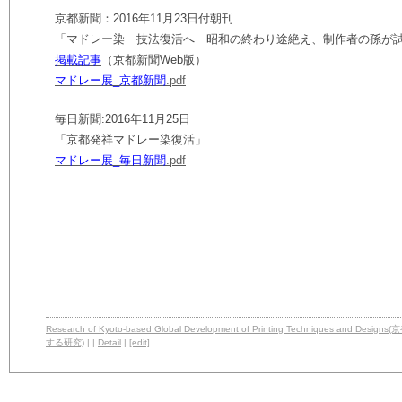
京都新聞：2016年11月23日付朝刊
「マドレー染 技法復活へ 昭和の終わり途絶え、制作者の孫が
掲載記事
（京都新聞Web版）
マドレー展_京都新聞
.pdf
毎日新聞:2016年11月25日
「京都発祥マドレー染復活」
マドレー展_毎日新聞
.pdf
Research of Kyoto-based Global Development of Printing Techniq
する研究)
| |
Detail
|
[edit]