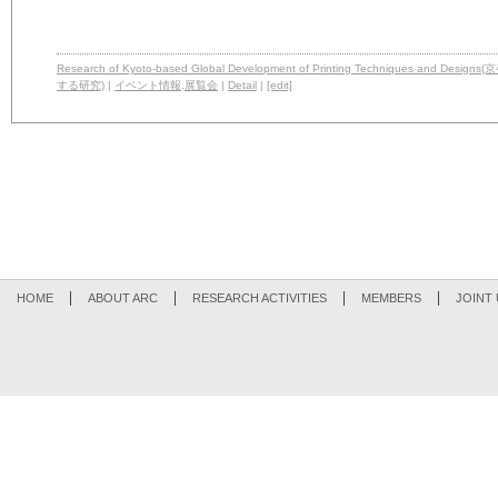
Research of Kyoto-based Global Development of Printing Techniq
する研究)
|
イベント情報
,
展覧会
|
Detail
|
[edit]
HOME
ABOUT ARC
RESEARCH ACTIVITIES
MEMBERS
JOINT