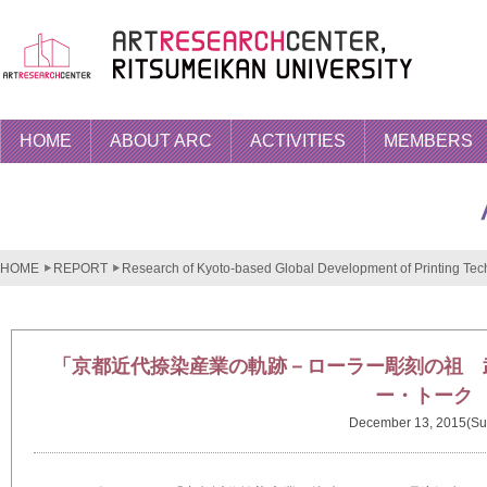
HOME
ABOUT ARC
ACTIVITIES
MEMBERS
HOME
REPORT
Research of Kyoto-based Global Development of Printing Tech
「京都近代捺染産業の軌跡－ローラー彫刻の祖 
ー・トーク
December 13, 2015(Su