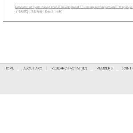
Research of Kyoto-based Global Development of Printing Techniq
する研究)
|
活動報告
|
Detail
|
[edit]
HOME
ABOUT ARC
RESEARCH ACTIVITIES
MEMBERS
JOINT