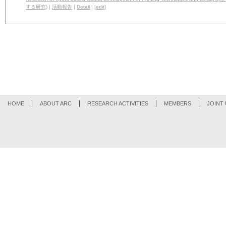
する研究)
|
活動報告
|
Detail
|
[edit]
HOME
ABOUT ARC
RESEARCH ACTIVITIES
MEMBERS
JOINT